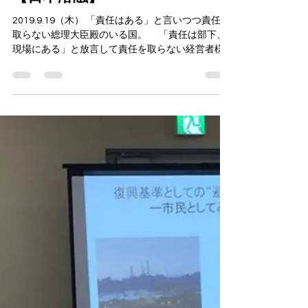
2019年9月19日
読了時間: 2分
【日本溶融】
2019.9.19（木） 「責任はある」と言いつつ責任を
取らない総理大臣殿のいる国。 「責任は部下、
現場にある」と放言して責任を取らない経営者様
のいる国。 「そうそう、責任は彼らにはない」
と宣う裁判官諸氏のいる国。 ...