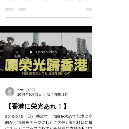
2019.9.18（水） ふくしま復興支援フォーラムナ
ウ。 テーマは「復興基準としての“避難者数”の
実相ー市民として見えること」 報告者は元徳島
文理大学教授の佐藤政男さん（相馬市出身福島市
在住） 18人が参加しています。 このフォーラ
ムも数えて160回目。 ...
Load video
yanxia2008
2019年9月15日
読了時間: 2分
【香港に栄光あれ！】