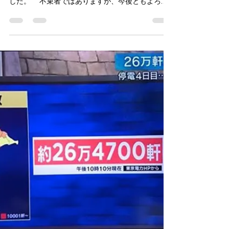
2019.9.15（日） 皆様から誕生日のお祝いメッセー
ジをたくさんいただき、誠にありがとうございま
した。 不束者ではありますが、今後ともよろし
くお願い申し上げます。 今日は孫たちも来てく
れて、孫＃1（11歳）のピアノ演奏で孫＃2（7歳）
と孫＃3（4歳）とが「Hap...