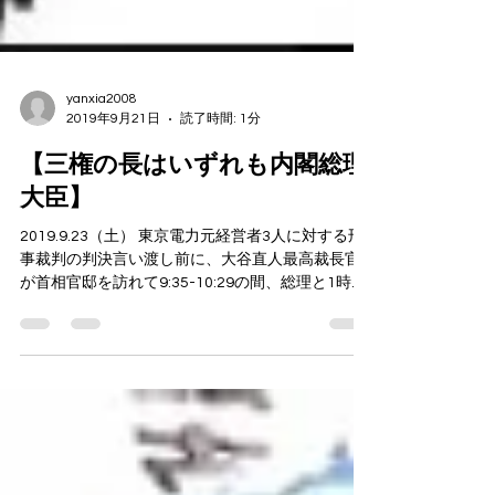
yanxia2008
2019年9月21日
読了時間: 1分
【三権の長はいずれも内閣総理
大臣】
2019.9.23（土） 東京電力元経営者3人に対する刑
事裁判の判決言い渡し前に、大谷直人最高裁長官
が首相官邸を訪れて9:35-10:29の間、総理と1時間
程度話したとの「首相動静」記事を見て、4年前に
自分のホームページにアップ済み（下記）の「砂
川判決と田中最高裁長官」３記...