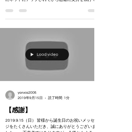
2019.9.15（日） 香港で、自由を求めて苦境に立ち
向かう市民をテーマにしたこの曲が8月31日に最初
にネットにアップされてから急速に支持を広げて
いるという。 世界各国にはそれぞれ国歌があ
り、また例えば米国ジョージア州には「Georgia
on My...
Load video
yanxia2008
2019年9月15日
読了時間: 1分
【感謝】