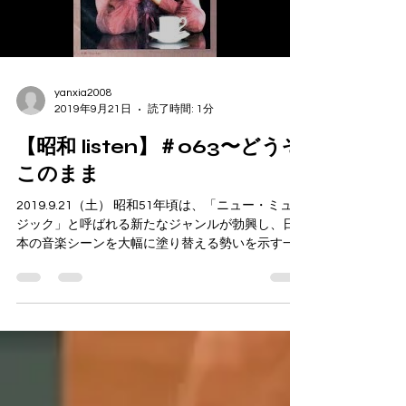
yanxia2008
2019年9月21日
読了時間: 1分
【昭和 listen】＃063〜どうぞ
このまま
2019.9.21（土） 昭和51年頃は、「ニュー・ミュー
ジック」と呼ばれる新たなジャンルが勃興し、日
本の音楽シーンを大幅に塗り替える勢いを示す一
方、「『いちご白書』をもう一度」、「あの日に
かえりたい」で荒井由実が脚光を浴び、デビュー
したての尾崎亜美、庄野真代や中島みゆき、...