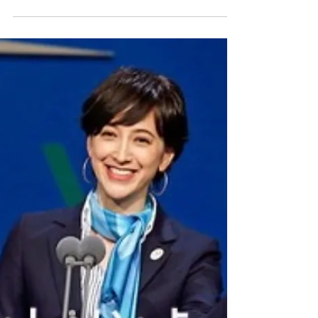
2019.9.13（金） 安倍忖度・菅官房長官と国民忖
度・野中官房長官の肝の据え方、人間の出来の違
いと言えるのではなかろうか。ベクトルの方向が
違うのは明らかだ。 赤坂自民亭並みの粗閣自民
亭状態