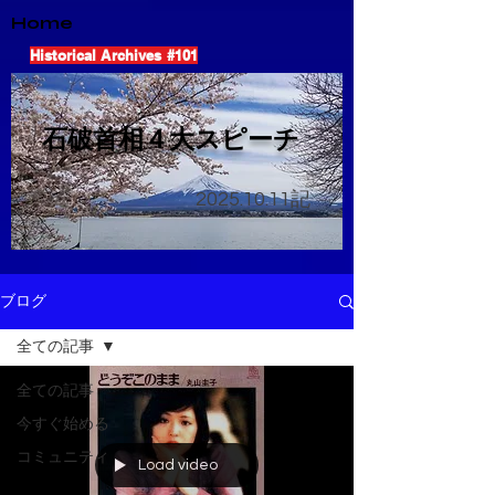
Home
Historical Archives #101
​石破首相４大スピーチ
2025.10.11
記
ブログ
全ての記事
全ての記事
今すぐ始める
コミュニティ
Load video