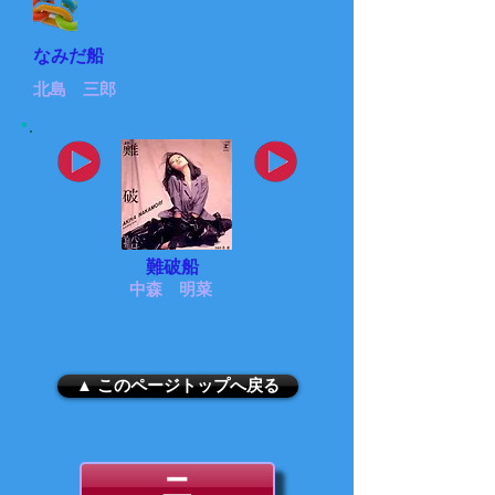
なみだ船
北島 三郎
難破船
中森 明菜
▲ このページトップへ戻る
ニ