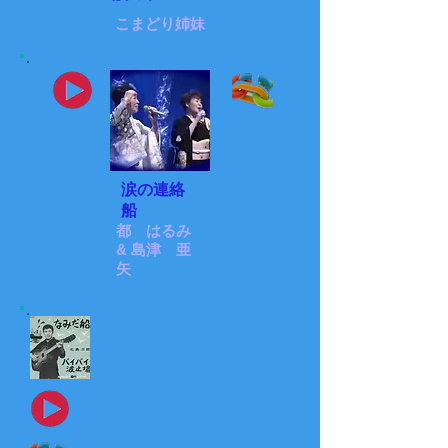
こまどり姉妹
涙の連絡
船
都 はるみ
& 島津 亜
矢