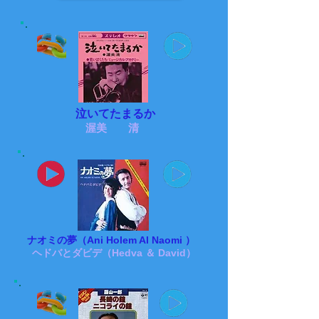
泣いてたまるか
渥美 清
ナオミの夢（Ani Holem Al Naomi ）
ヘドバとダビデ（Hedva ＆ David）