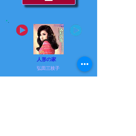
人形の家
弘田三枝子
人間なんて
吉田 拓郎