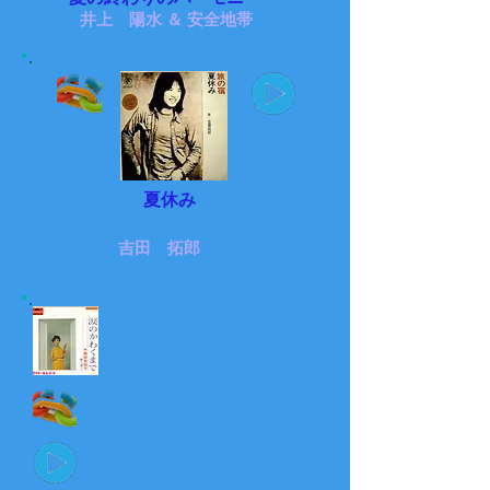
井上 陽水 ＆ 安全地帯
夏休み
吉田 拓郎