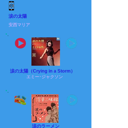
涙の太陽
安西マリア
涙の太陽（Crying in a Storm）
エミー･ジャクソン
涙のラーメン