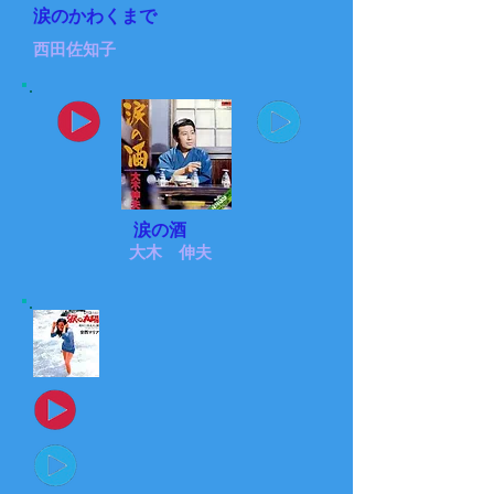
涙のかわくまで
西田佐知子
涙の酒
大木 伸夫