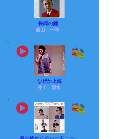
長崎の鐘
藤山 一郎
なぜか上海
井上 陽水
夏の終わりのハーモニー