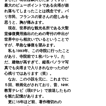
最大のビューポイントである尖塔が崩
れ落ちてしまったことは残念です。パ
リ市民、フランスの皆さんの悲しみを
思うと、胸が痛みます。
　現在、世界的な観光名所である大聖
堂修復費用捻出のための寄付の申出が
世界中から相次いでいるということで
すが、早急な修復を望みます。
　私も1993年、この寺院に行ったこと
があり、寺院前で１枚パシャリ。た
だ、建物が高すぎて、縦長パノラマ写
真でも尖塔まで入りきれなかったのが
心残りではあります（笑）。
　なお、この小説を元に、これまでに
５回、映画化がされており、昔、NHK
教育テレビ（現Eテレ）で放送したもの
を観た記憶があります。
　更に15年ほど前、著作権切れの