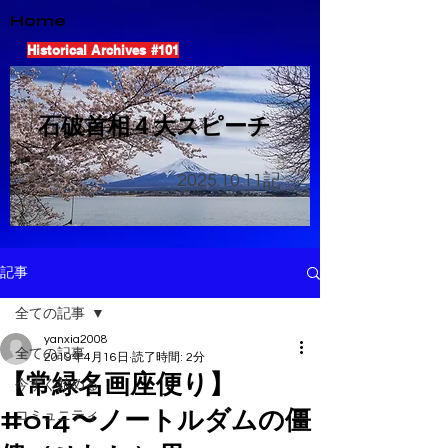
Home
Historical Archives #101
​石破首相４大スピーチ
2025.10.11
記
記事
全ての記事
yanxia2008
全ての記事
2019年4月16日
読了時間: 2分
【常緑名画座便り】
今すぐ始める
#014〜ノートルダムの僵
コミュニティ