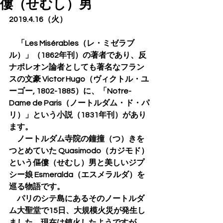
僂（せむし）男
2019.4.16（火）
　「Les Misérables（レ・ミゼラブ
ル）」（1862年刊）の著者であり、反
ナポレオン論者としても著名なフラン
スの文豪 Victor Hugo（ヴィクトル・ユ
ーゴー, 1802-1885）に、「Notre-
Dame de Paris（ノートルダム・ド・パ
リ）」という小説（1831年刊）があり
ます。
　ノートルダム寺院の鐘撞（つ）きを
つとめていた Quasimodo（カジモド）
という傴僂（せむし）男と美しいジプ
シー娘 Esmeralda（エスメラルダ）を
巡る物語です。
　パリのシテ島にあるそのノートルダ
ム大聖堂で15日、大規模火災が発生し
ました。現在は鎮火したようですが、