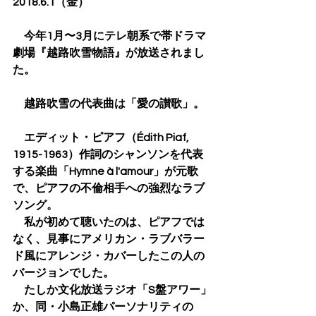
2018.6.1（金）
　今年1月〜3月にテレ朝系で帯ドラマ
劇場『越路吹雪物語』が放送されまし
た。
　越路吹雪の代表曲は「愛の讃歌」。
　エディット・ピアフ（Édith Piaf, 
1915-1963）作詞のシャンソンを代表
する楽曲「Hymne à l'amour」が元歌
で、ピアフの不倫相手への強烈なラブ
ソング。
　私が初めて聴いたのは、ピアフでは
なく、見事にアメリカン・ラブバラー
ド風にアレンジ・カバーしたこの人の
バージョンでした。
　たしか文化放送ラジオ「S盤アワー」
か、同・小島正雄パーソナリティの