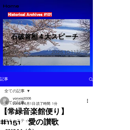
Home
Historical Archives #101
​石破首相４大スピーチ
2025.10.11
記
記事
全ての記事
yanxia2008
全ての記事
2018年6月1日
読了時間: 1分
【常緑音楽館便り】
今すぐ始める
#1151 愛の讃歌
コミュニティ