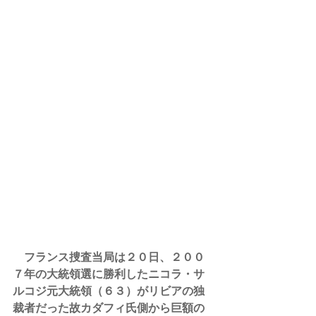
　フランス捜査当局は２０日、２００
７年の大統領選に勝利したニコラ・サ
ルコジ元大統領（６３）がリビアの独
裁者だった故カダフィ氏側から巨額の