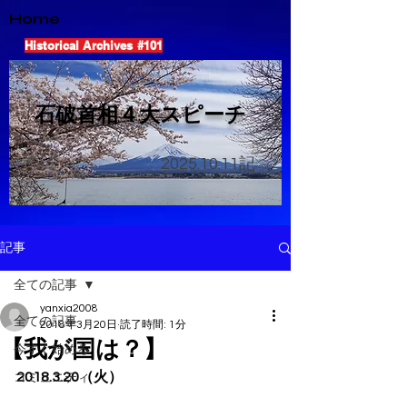
Home
Historical Archives #101
​石破首相４大スピーチ
2025.10.11
記
記事
全ての記事
yanxia2008
全ての記事
2018年3月20日
読了時間: 1分
【我が国は？】
今すぐ始める
2018.3.20（火）
コミュニティ