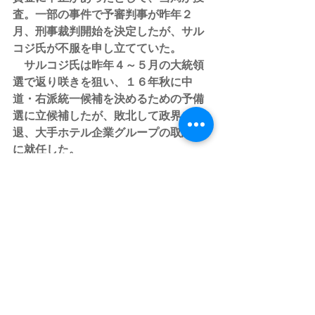
査。一部の事件で予審判事が昨年２
月、刑事裁判開始を決定したが、サル
コジ氏が不服を申し立てていた。
　サルコジ氏は昨年４～５月の大統領
選で返り咲きを狙い、１６年秋に中
道・右派統一候補を決めるための予備
選に立候補したが、敗北して政界を引
退、大手ホテル企業グループの取締役
に就任した。
すべて表示
最新記事