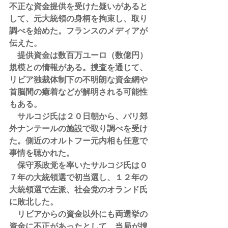
不正な資金提供を受けた疑いがあると
して、元大統領の身柄を拘束し、取り
調べを始めた。フランスのメディアが
伝えた。
　提供資金は数百万ユーロ（数億円）
規模との情報がある。捜査を通じて、
リビア独裁体制下の不明朗な資金網や
首脳間の癒着などが解明される可能性
もある。
　サルコジ氏は２０日朝から、パリ郊
外ナンテールの施設で取り調べを受け
た。側近のオルトフー元内相も任意で
事情を聴かれた。
　保守系政党を率いたサルコジ氏は０
７年の大統領選で初当選し、１２年の
大統領選で左派、社会党のオランド氏
に敗北した。
　リビアからの資金以外にも両選挙の
資金に不正があったとして、当局が捜