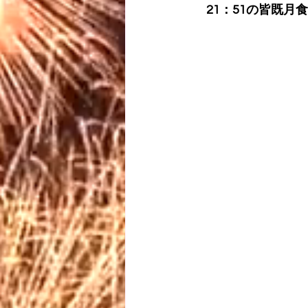
　21：51の皆既月