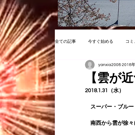
全ての記事
今すぐ始める
コミ
yanxia2008
2018
【雲が近
2018.1.31（水）
　スーパー・ブルー
　南西から雲が徐々