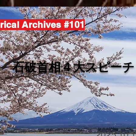
rical Archives #101
​石破首相４大スピーチ
2025.10.