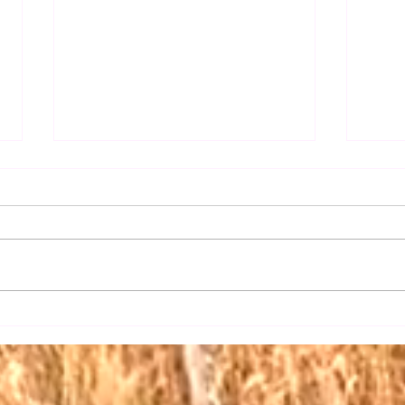
【日
【三権の長はいずれも内閣総
理大臣】