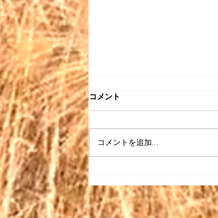
コメント
コメントを追加…
【昭和 listen】＃063〜どう
ぞこのまま