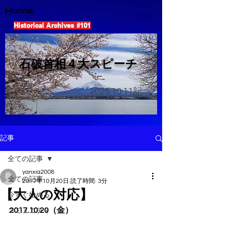
Home
Historical Archives #101
​石破首相４大スピーチ
2025.10.11
記
記事
全ての記事
yanxia2008
全ての記事
2017年10月20日
読了時間: 3分
【大人の対応】
今すぐ始める
2017.10.20（金）
コミュニティ