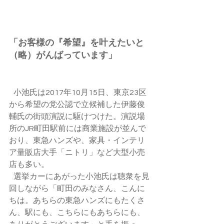
「お客様の『希望』を叶えたいと
（略）がんばっています」
   小池氏は2017年10月15日、東京23区
から希望の党公認で立候補した伊藤俊
輔氏の街頭演説に駆けつけた。演説場
所のJR町田駅前には商業施設が並んで
おり、東急ハンズや、家具・インテリ
ア量販店大手「ニトリ」など大型小売
店も多い。
   選挙カーにあがった小池氏は聴衆を見
回しながら「町田のみなさん、こんに
ちは。あちらの東急ハンズにもたくさ
ん、駅にも、こちらにもあちらにも、