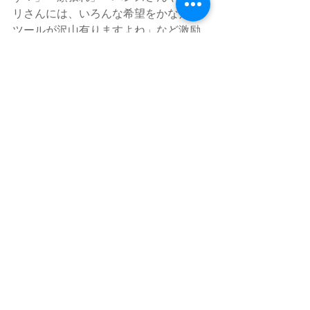
リさんには、いろんな希望をかなえる
ツールが沢山有りますよね」など激励
も相次いでいる。
   東急ハンズのツイッターはこうしたリ
プライの大半に「本業でしっかり頑張
ります！」「これからも『大好き』と
言っていただけるようにがんばりま
す！」「同じ緑をテーマカラーにして
おりますし、お互いにがんばりたい、
という感じです」と再リプライを送っ
ている。また、反響の広がりから「お
騒がせして申し訳ありません」との投
稿もしていた。