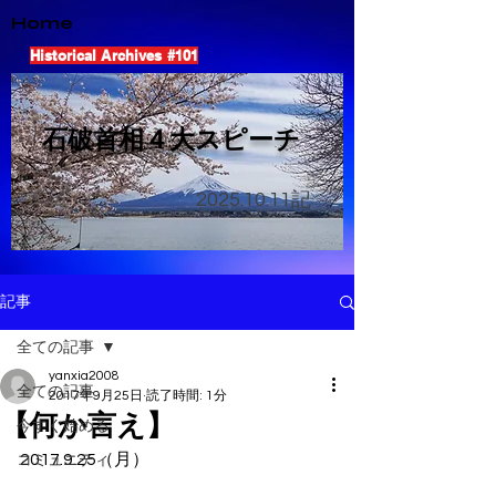
Home
Historical Archives #101
​石破首相４大スピーチ
2025.10.11
記
記事
全ての記事
yanxia2008
全ての記事
2017年9月25日
読了時間: 1分
【何か言え】
今すぐ始める
2017.9.25（月）
コミュニティ