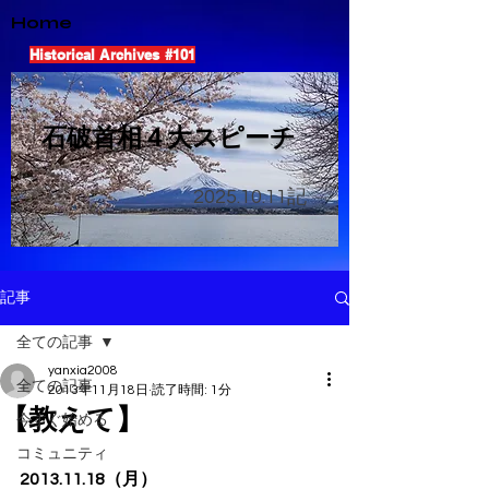
Home
Historical Archives #101
​石破首相４大スピーチ
2025.10.11
記
記事
全ての記事
yanxia2008
全ての記事
2013年11月18日
読了時間: 1分
【教えて】
今すぐ始める
コミュニティ
2013.11.18（月）