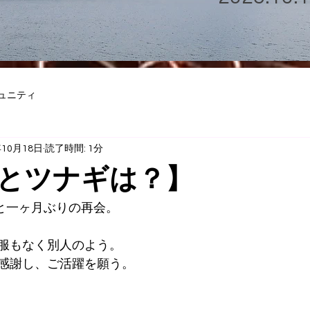
ュニティ
年10月18日
読了時間: 1分
とツナギは？】
と一ヶ月ぶりの再会。
服もなく別人のよう。
感謝し、ご活躍を願う。