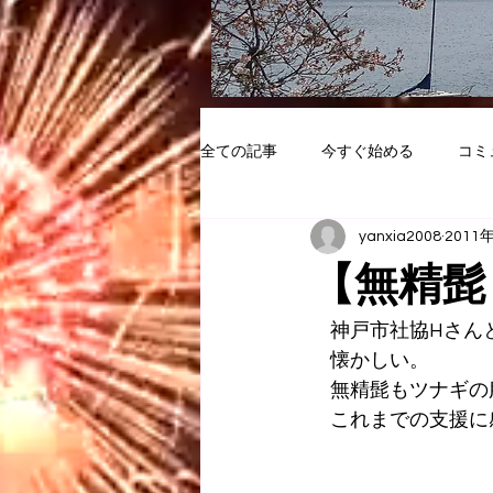
全ての記事
今すぐ始める
コミ
yanxia2008
2011
【無精髭
　神戸市社協Hさん
　懐かしい。
　無精髭もツナギの
　これまでの支援に