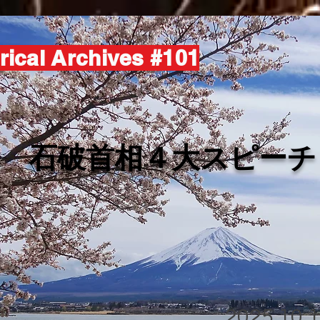
rical Archives #101
​石破首相４大スピーチ
2025.10.