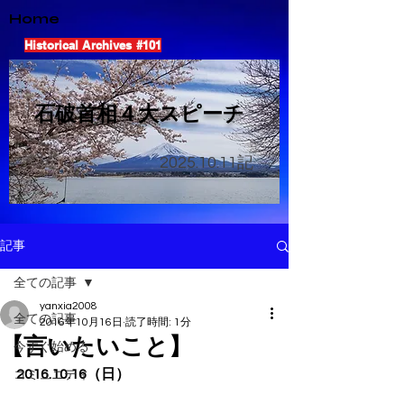
Home
Historical Archives #101
​石破首相４大スピーチ
2025.10.11
記
記事
全ての記事
yanxia2008
全ての記事
2016年10月16日
読了時間: 1分
【言いたいこと】
今すぐ始める
2016.10.16（日）
コミュニティ