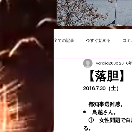
全ての記事
今すぐ始める
コミ
yanxia2008
2016
【落胆】
2016.7.30（土）
　都知事選雑感。
◉ 　鳥越さん。
　①　女性問題で白
る。