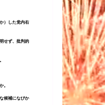
か）した党内右
明せず、批判的
。
か。
な候補になびか