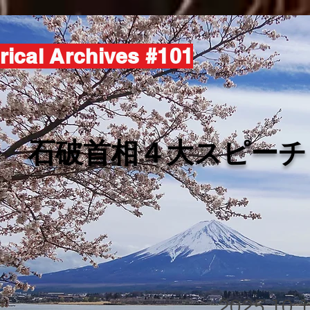
rical Archives #101
​石破首相４大スピーチ
2025.10.