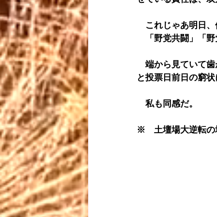
　これじゃあ明日、
　「野党共闘」「野
　端から見ていて歯
と投票日前日の窮状
　私も同感だ。
※　土壇場大逆転の