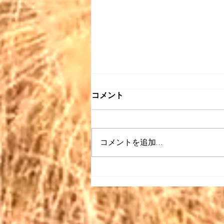
コメント
コメントを追加…
【昭和 listen】＃063〜どう
ぞこのまま