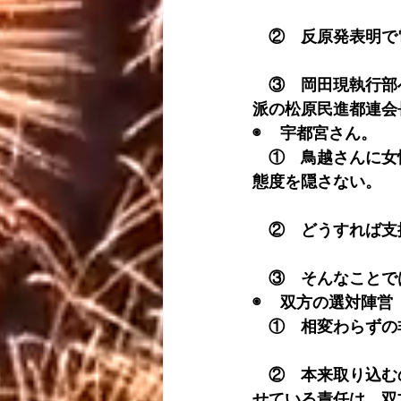
　②　反原発表明で
　③　岡田現執行部
派の松原民進都連会
◉ 　宇都宮さん。
　①　鳥越さんに女
態度を隠さない。
　②　どうすれば支
　③　そんなことで
◉ 　双方の選対陣営
　①　相変わらずの
　②　本来取り込む
せている責任は、双