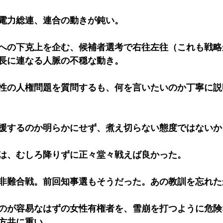
電力総連、連合の動きが鈍い。
への下克上を企む、候補者選考で右往左往（これも戦略
長に連なる人脈の不穏な動き。
性の人権問題を質問するも、何を言いたいのか丁寧に説
援するのか明らかにせず、煮え切らない態度ではないか
は、むしろ降りずに正々堂々戦えば良かった。
非難合戦。前回知事選もそうだった。あの教訓を忘れた
のが容易なはずの女性有権者を、雪崩を打つように危険
方共に重い。