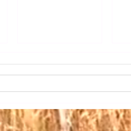
【日
【三権の長はいずれも内閣総
理大臣】