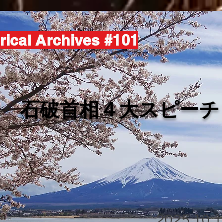
rical Archives #101
​石破首相４大スピーチ
2025.10.