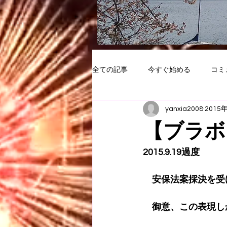
全ての記事
今すぐ始める
コミ
yanxia2008
2015
【ブラボ
2015.9.19過度
　安保法案採決を受
　御意、この表現しか