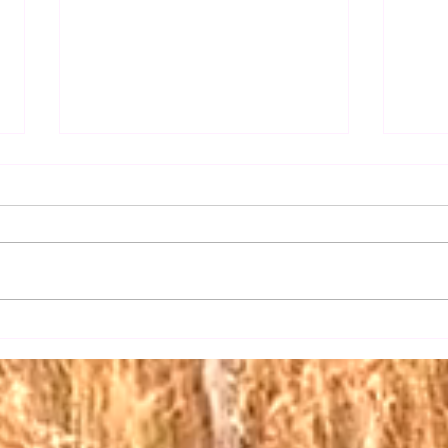
【日
【三権の長はいずれも内閣総
理大臣】