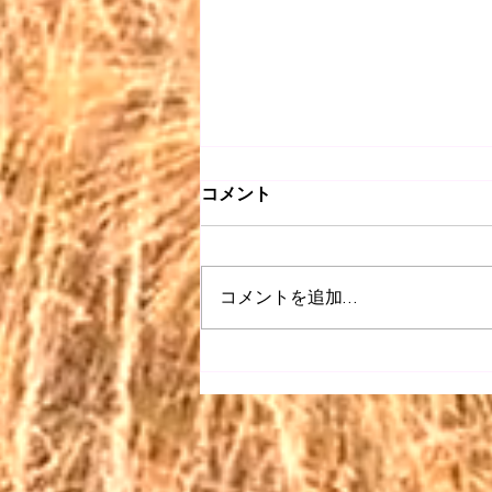
コメント
コメントを追加…
【昭和 listen】＃063〜どう
ぞこのまま