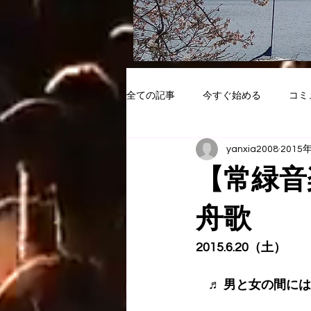
全ての記事
今すぐ始める
コミ
yanxia2008
2015
【常緑音
舟歌
2015.6.20（土）
　♬ 男と女の間には