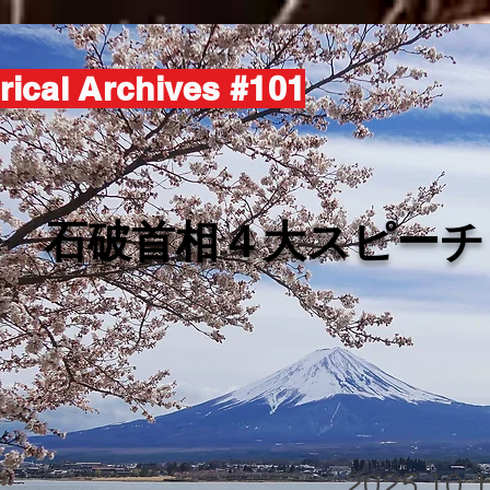
rical Archives #101
​石破首相４大スピーチ
2025.10.