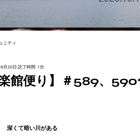
ュニティ
年6月20日
読了時間: 1分
楽館便り】＃589、59
 　深くて暗い川がある 