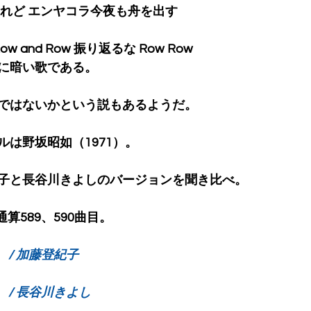
れど エンヤコラ今夜も舟を出す 
Row and Row 振り返るな Row Row 
に暗い歌である。
ではないかという説もあるようだ。
は野坂昭如（1971）。
子と長谷川きよしのバージョンを聞き比べ。
ic 通算589、590曲目。
） / 加藤登紀子
） / 長谷川きよし