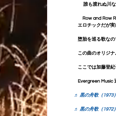
　　 誰も渡れぬ川な
　　Row and Row 
　エロチックだが実
　堕胎を巡る歌なの
　この曲のオリジナル
　ここでは加藤登紀
　Evergreen Mus
♬ 黒の舟歌（1973
♬ 黒の舟歌（1972