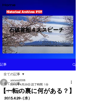
Home
Historical Archives #101
​石破首相４大スピーチ
2025.10.11
記
記事
全ての記事
yanxia2008
全ての記事
2015年4月29日
読了時間: 1分
【一転の裏に何がある？】
今すぐ始める
2015.4.29（水）
コミュニティ