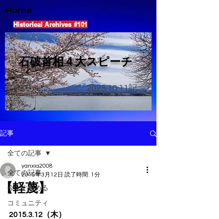
Home
Historical Archives #101
​石破首相４大スピーチ
2025.10.11
記
記事
全ての記事
yanxia2008
全ての記事
2015年3月12日
読了時間: 1分
【軽蔑】
今すぐ始める
コミュニティ
2015.3.12（木）