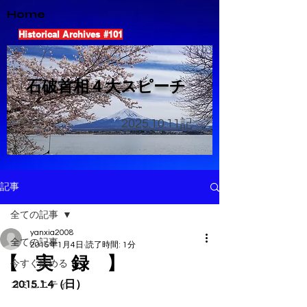
Home
Historical Archives #101
​石破首相４大スピーチ
2025.10.11
記
記事
全ての記事
yanxia2008
全ての記事
2015年1月4日
読了時間: 1分
【 実 録 】
今すぐ始める
2015.1.4（日）
コミュニティ