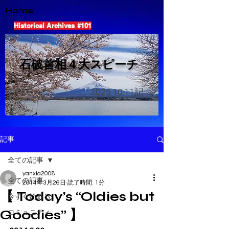
Home
Historical Archives #101
​石破首相４大スピーチ
2025.10.11
記
記事
全ての記事
yanxia2008
全ての記事
2014年3月26日
読了時間: 1分
【 Today’s “Oldies but
今すぐ始める
Goodies” 】
コミュニティ