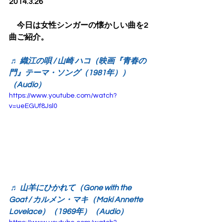
2014.3.26
　今日は女性シンガーの懐かしい曲を2
曲ご紹介。
♬ 織江の唄 / 山崎 ハコ（映画『青春の
門』テーマ・ソング（1981年））
（Audio）
https://www.youtube.com/watch?
v=ueEGUf8Jsl0
♬ 山羊にひかれて（Gone with the 
Goat / カルメン・マキ（Maki Annette 
Lovelace）（1969年）（Audio）