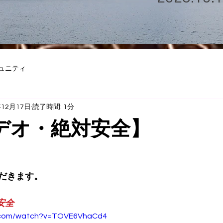
ュニティ
年12月17日
読了時間: 1分
デオ・絶対安全】
だきます。
安全
e.com/watch?v=TOVE6VhaCd4