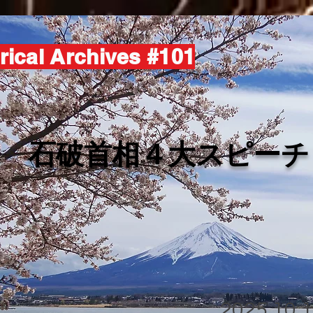
rical Archives #101
​石破首相４大スピーチ
2025.10.