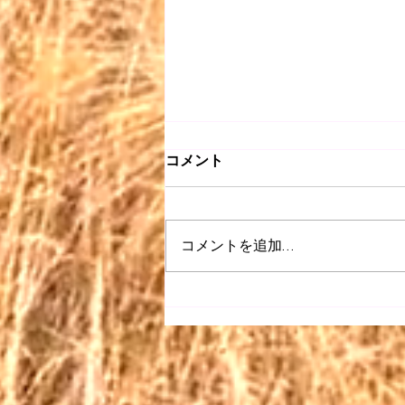
コメント
コメントを追加…
【昭和 listen】＃063〜どう
ぞこのまま