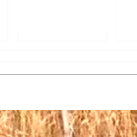
【日
【三権の長はいずれも内閣総
理大臣】