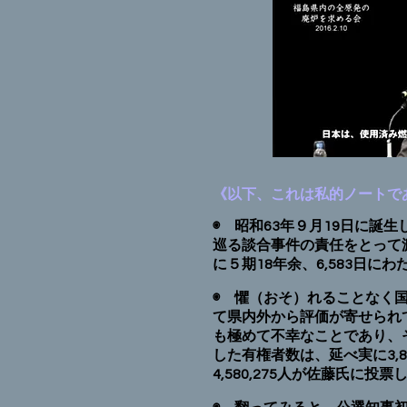
《以下、これは私的ノートで
◉ 昭和63年９月19日に誕
巡る談合事件の責任をとって
に５期18年余、6,583日
◉ 懼（おそ）れることなく
て県内外から評価が寄せられ
も極めて不幸なことであり、
した有権者数は、延べ実に3,8
4,580,275人が佐藤氏に投