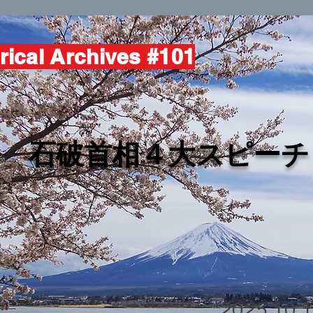
rical Archives #101
​石破首相４大スピーチ
2025.10.