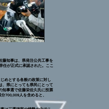
、佐藤知事は、県発注公共工事を
辞任が正式に承認された。ここ
はじめとする各般の政策に対し
は、県にとっても県民にとって
の知事選で佐藤栄佐久氏に投票
分700,009人を含めると、