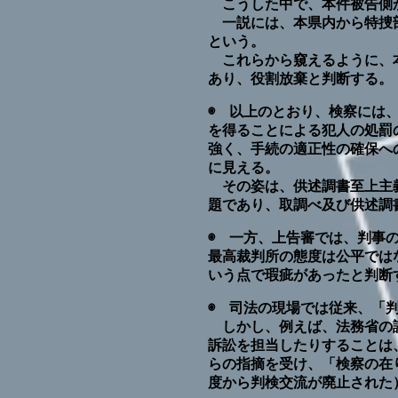
こうした中で、本件被告側
一説には、本県内から特捜部
という。
これらから窺えるように、本
あり、役割放棄と判断する。
◉ 以上のとおり、検察には
を得ることによる犯人の処罰
強く、手続の適正性の確保へ
に見える。
その姿は、供述調書至上主義
題であり、取調べ及び供述調
◉ 一方、上告審では、判事
最高裁判所の態度は公平では
いう点で瑕疵があったと判断
◉ 司法の現場では従来、「
しかし、例えば、法務省の訟
訴訟を担当したりすることは
らの指摘を受け、「検察の在
度から判検交流が廃止された