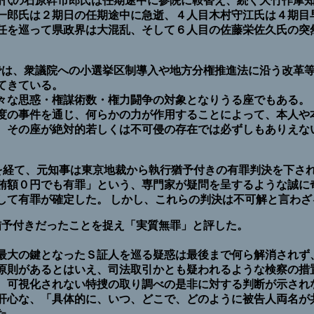
初代の石原幹市郎氏は任期途中に参院に鞍替え、続く大竹作摩
一郎氏は２期日の任期途中に急逝、４人目木村守江氏は４期目
任を巡って県政界は大混乱、そして６人目の佐藤栄佐久氏の突
では、衆議院への小選挙区制導入や地方分権推進法に沿う改革
てきている。
な思惑・権謀術数・権力闘争の対象となりうる座でもある。
の事件を通じ、何らかの力が作用することによって、本人や
、その座が絶対的若しくは不可侵の存在では必ずしもありえな
判を経て、元知事は東京地裁から執行猶予付きの有罪判決を下さ
賄額０円でも有罪」という、専門家が疑問を呈するような誠に
て有罪が確定した。 しかし、これらの判決は不可解と言わざ
猶予付きだったことを捉え「実質無罪」と評した。
大の鍵となったＳ証人を巡る疑惑は最後まで何ら解消されず
原則があるとはいえ、司法取引かとも疑われるような検察の措
、可視化されない特捜の取り調べの是非に対する判断が示され
肝心な、「具体的に、いつ、どこで、どのように被告人両名が