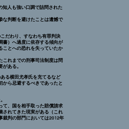
私の知人も強い口調で詰問された
摯な判断を避けたことは遺憾で
のこだわり、すなわち有罪判決
調書）へ過度に依存する傾向が
ることへの恐れを失っていたか
たこれまでの刑事司法制度は問
要がある。
のある横田尤孝氏を充てるなど
初から忌避するべきであったと
た。
って、国を相手取った賠償請求
摘されてきた現実がある（これ
裁判の部門においては2012年