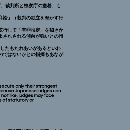
ば、裁判所と検察庁の癒着、も
弁論」（裁判の独立を脅かす行
逆行して「有罪推定」を招きか
出されされる傾向が強いとの指
うしたもたれあいがあるといわ
のではないかとの指摘もあなが
cute only their strongest
 because Japanese judges can
s not like, judges may face
 of statutory or