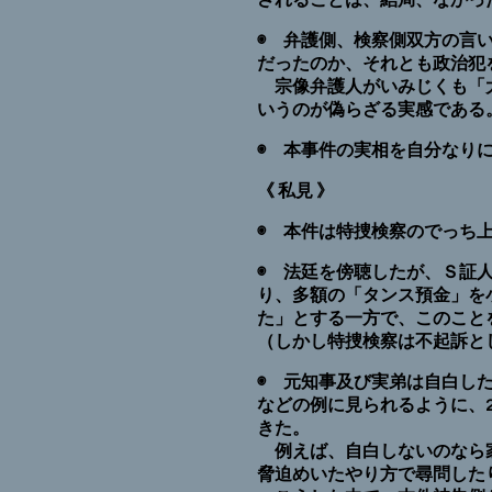
されることは、結局、なかっ
◉ 弁護側、検察側双方の言
だったのか、それとも政治犯
宗像弁護人がいみじくも「大
いうのが偽らざる実感である
◉ 本事件の実相を自分なり
《 私見 》
◉ 本件は特捜検察のでっち
◉ 法廷を傍聴したが、Ｓ証
り、多額の「タンス預金」を
た」とする一方で、このこと
（しかし特捜検察は不起訴と
◉ 元知事及び実弟は自白し
などの例に見られるように、
きた。
例えば、自白しないのなら家
脅迫めいたやり方で尋問した