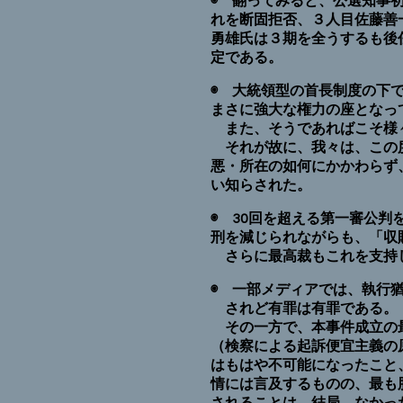
◉ 翻ってみると、公選知事
れを断固拒否、３人目佐藤善
勇雄氏は３期を全うするも後
定である。
◉ 大統領型の首長制度の下
まさに強大な権力の座となっ
また、そうであればこそ様々
それが故に、我々は、この度
悪・所在の如何にかかわらず
い知らされた。
◉ 30回を超える第一審公
刑を減じられながらも、「収
さらに最高裁もこれを支持し
◉ 一部メディアでは、執行
されど有罪は有罪である。
その一方で、本事件成立の最
（検察による起訴便宜主義の
はもはや不可能になったこと
情には言及するものの、最も