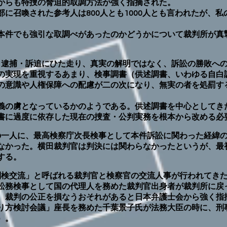
からも特捜の脅迫的取調方法が強く指摘された。
に召喚された参考人は800人とも1000人とも言われたが、
件でも強引な取調べがあったのかどうかについて裁判所が真
、逮捕・訴追にひた走り、真実の解明ではなく、訴訟の勝敗へ
の実現を重視するあまり、検事調書（供述調書、いわゆる自白
の意識や人権保障への配慮が二の次になり、無実の者を処罰す
の虜となっているかのようである。供述調書を中心としてき
書に過度に依存した現在の捜査・公判実務を根本から改める必
の一人に、最高検察庁次長検事として本件訴訟に関わった経緯
なかった。横田裁判官は判決には関わらなかったというが、最
する。
判検交流」と呼ばれる裁判官と検察官の交流人事が行われてき
務検事として国の代理人を務めた裁判官出身者が裁判所に戻
、裁判の公正を損なうおそれがあると日本弁護士会から強く指
り方検討会議」座長を務めた千葉景子氏が法務大臣の時に、刑事
）。