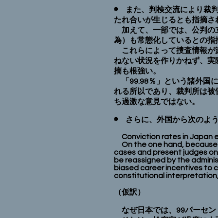
◉ また、判検交流により裁
たれ合いが生じるとも指摘さ
加えて、一部では、公判の立
為）も常態化しているとの指
これらによって捜査情報が漏
ねない状況を作りかねず、実
摘も根強い。
「99.98％」という諸外
れる所以であり、裁判所は被
ち過激な意見ではない。
◉ さらに、外国から次のよ
Conviction rates in Japan e
On the one hand, because J
cases and present judges on
be reassigned by the administr
biased career incentives to c
constitutional interpretation
（仮訳）
なぜ日本では、99パーセン