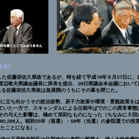
ある》
生した佐藤栄佐久県政であるが、時を経て平成18年９月27日に
渡辺敬夫県議会議長に辞表を提出、28日県議会本会議において
にわたる佐藤栄佐久県政は急展開のうちにその幕を閉じた。
国に立ち向かうその政治姿勢、原子力政策や環境・景観政策を
ていた一方で、スキャンダルによる任期半ばでのこの異常事態
その与えた影響は、極めて深刻なものになった（ちなみに５回
80,266人。昭和55年（落選）・58年（当選）の参院選での投票
票したことになる）。