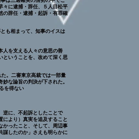
知事は三選確実の情勢の中でこ
早々に逮捕・辞任、５人目松平
然の辞任・逮捕・起訴・有罪確
等とも相まって、知事のイスは
本人を支える人々の意思の善
いということを、改めて深く思
れた。二審東京高裁では一部量
奇妙な論旨の判決が下された。
るを得ない
、逆に、不起訴としたことで
置により）真実を追及すること
なかったこと、そして、周辺事
共謀したのか」さえも明らかに