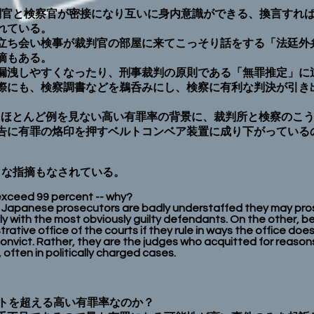
判官と検察官が密接になり互いに身内意識ができる、換言すれ
れている。
ち会い検事が裁判官の部屋に来てこっそり話をする「法廷外
摘もある。
洩しやすくなったり、刑事裁判の原則である「無罪推定」に
際にも、検察調書などを鵜呑みにし、検察に有利な判決が引き
国にほとんど例を見ない高い有罪率の背景に、裁判所と検察のこ
告に有罪の烙印を押すベルトコンベア装置に成り下がっている
うな指摘もなされている。
xceed 99 percent -- why?
apanese prosecutors are badly understaffed they may prose
ly with the most obviously guilty defendants. On the other,
ative office of the courts if they rule in ways the office doe
onvict. Rather, they are the judges who acquitted for reasons
, often in politically charged cases.
トを超える高い有罪率なのか？