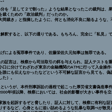
た。
い分を「足して２で割った」ような結果となったこの裁判は、
を裁くための「政治裁判」だったのか。
岡裁き」と指摘したように、何とも消化不良に陥るような、
。
に解釈すると、以下の通りである。もちろん、完全に「私見」
上げによる冤罪事件であり、佐藤栄佐久元知事は無罪である。
人の証言は、検察から司法取引の餌を与えられ、証人テストを
小口に分けてわざわざ東京の金融機関のATMに行って入金操作
を誰にも伝えなかったなどという不可解な証言から見ても、偽
した）。
たというが、本件刑事訴訟の過程で起こった厚労省文書偽造事
2000年頃以降、検察においては、社会的影響が大きい事件を
族を起訴するぞと脅したり、証人に対して、検察に有利な証
りするなど、心身ともに追い詰めるような乱暴な取調べが散見