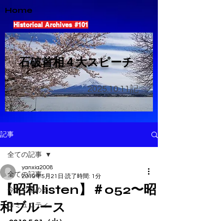
Home
Historical Archives #101
​石破首相４大スピーチ
2025.10.11
記
記事
全ての記事
yanxia2008
全ての記事
2019年5月21日
読了時間: 1分
【昭和 listen】＃052〜昭
今すぐ始める
和ブルース
コミュニティ