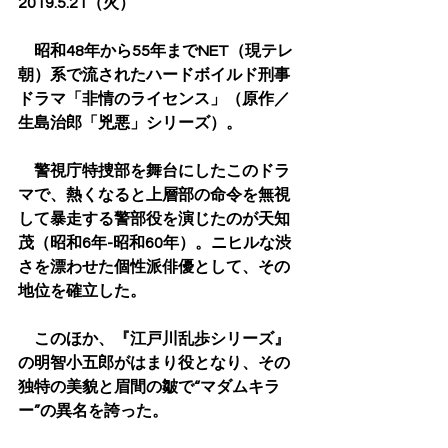
2019.5.21（火）
　昭和48年から55年までNET（現テレ
朝）系で流されたハードボイルド刑事
ドラマ「非情のライセンス」（原作／
生島治郎「兇悪」シリーズ）。
　警視庁特捜部を舞台にしたこのドラ
マで、熱くなると上層部の命令を無視
して暴走する警部役を演じたのが天知
茂（昭和6年-昭和60年）。ニヒルな渋
さを漂わせた個性派俳優として、その
地位を確立した。
　このほか、『江戸川乱歩シリーズ』
の明智小五郎がはまり役となり、その
独特の美貌と眉間の皺で“マダムキラ
ー”の異名を誇った。