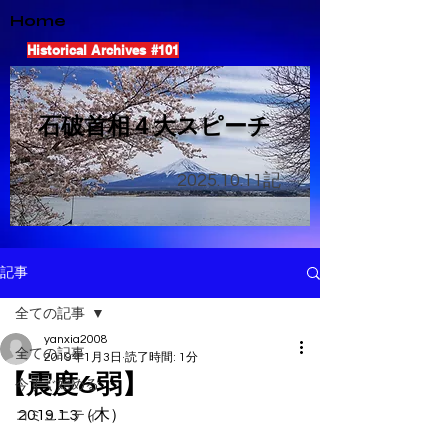
Home
Historical Archives #101
​石破首相４大スピーチ
2025.10.11
記
記事
全ての記事
yanxia2008
全ての記事
2019年1月3日
読了時間: 1分
【震度6弱】
今すぐ始める
2019.1.3（木）
コミュニティ