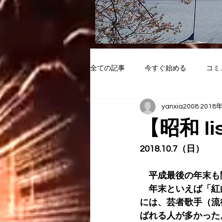
全ての記事
今すぐ始める
コミ
yanxia2008
2018
【昭和 l
2018.10.7（日）
　平成最後の年末も
　年末といえば「紅
には、芸者歌手（流
ばれる人が多かった