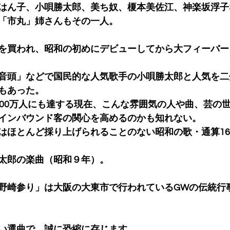
はん子、小唄勝太郎、美ち奴、榎本美佐江、神楽坂浮子
「市丸」姉さんもその一人。
を買われ、昭和の初めにデビューしてから大フィーバー
音頭」などで国民的な人気歌手の小唄勝太郎と人気を二
もあった。
000万人にも達する現在、こんな雰囲気の人や曲、芸の
インバウンド客の関心を高めるのかも知れない。
はほとんど採り上げられることのない昭和の歌・通算1
太郎の楽曲（昭和９年）。
野崎参り」は大阪の大東市で行われているGWの伝統行
い選曲で、誠に恐縮に存じます。