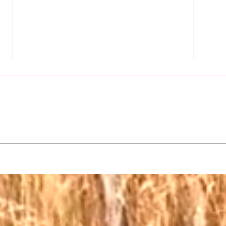
【日
【三権の長はいずれも内閣総
理大臣】