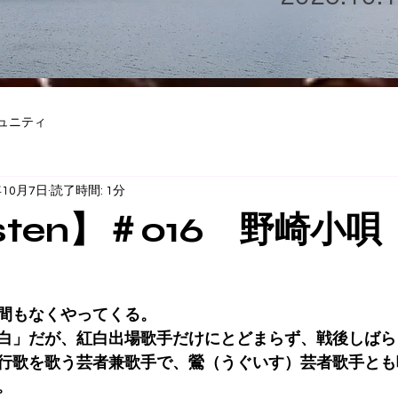
ュニティ
年10月7日
読了時間: 1分
isten】＃016 野崎小唄
間もなくやってくる。
白」だが、紅白出場歌手だけにとどまらず、戦後しばら
行歌を歌う芸者兼歌手で、鶯（うぐいす）芸者歌手とも
。