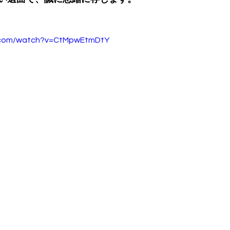
e.com/watch?v=CtMpwEtmDtY