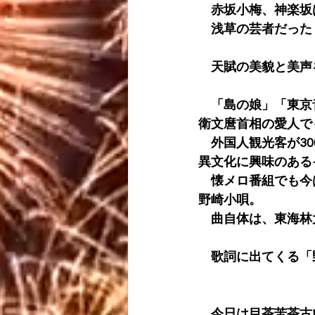
　赤坂小梅、神楽坂
　浅草の芸者だった
　天賦の美貌と美声
　「島の娘」「東京
衛文麿首相の愛人で
　外国人観光客が3
異文化に興味のある
　懐メロ番組でも今
野崎小唄。
　曲自体は、東海林
　歌詞に出てくる「
　今日は目茶苦茶古