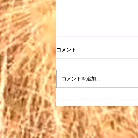
コメント
コメントを追加…
【昭和 listen】＃063〜どう
ぞこのまま