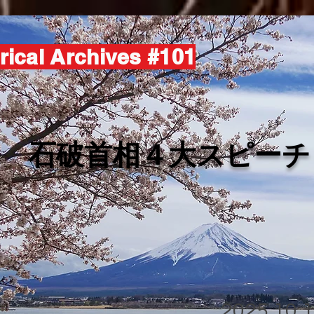
rical Archives #101
​石破首相４大スピーチ
2025.10.