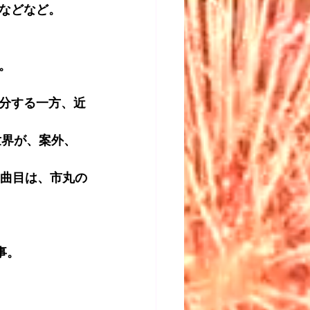
などなど。
。
分する一方、近
世界が、案外、
6曲目は、市丸の
事。