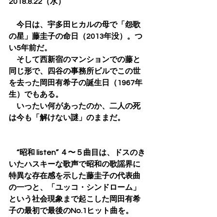
2018.8.22（水）
　今日は、宇多田ヒカルの母で「怨歌
の星」藤圭子の命日（2013年没）。つ
い5年前だ。
　そして西新宿のマンションでの藤と
同じ形で、四谷の事務所ビルでこの世
を去った岡田有希子の誕生日（1967年
生）でもある。
　いったい何があったのか、二人の死
は今も「解けない謎」のままだ。
　“昭和 listen” ４〜５曲目は、ドスのき
いたハスキーな歌声で昭和の歌謡界に
特異な存在感を示した藤圭子の代表曲
の一つと、「ユッコ・シンドローム」
という社会現象まで起こした岡田有希
子の最初で最後のNo.1ヒット曲を。