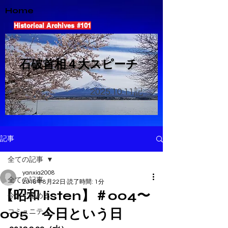
Home
Historical Archives #101
​石破首相４大スピーチ
2025.10.11
記
記事
全ての記事
yanxia2008
全ての記事
2018年8月22日
読了時間: 1分
【昭和 listen】＃004〜
今すぐ始める
005 今日という日
コミュニティ