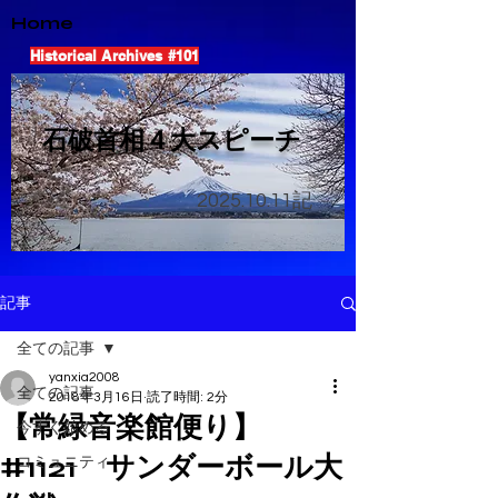
Home
Historical Archives #101
​石破首相４大スピーチ
2025.10.11
記
記事
全ての記事
yanxia2008
全ての記事
2018年3月16日
読了時間: 2分
【常緑音楽館便り】
今すぐ始める
#1121 サンダーボール大
コミュニティ