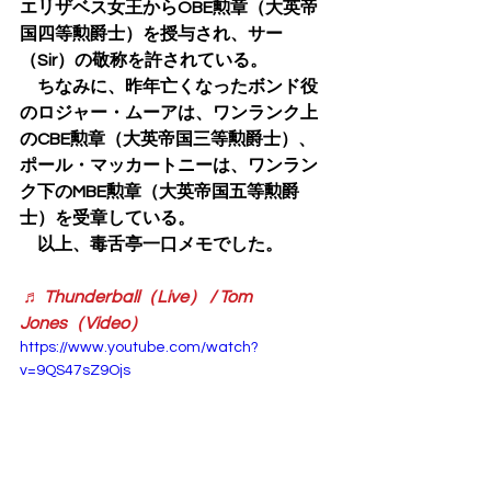
エリザベス女王からOBE勲章（大英帝
国四等勲爵士）を授与され、サー
（Sir）の敬称を許されている。
　ちなみに、昨年亡くなったボンド役
のロジャー・ムーアは、ワンランク上
のCBE勲章（大英帝国三等勲爵士）、
ポール・マッカートニーは、ワンラン
ク下のMBE勲章（大英帝国五等勲爵
士）を受章している。
　以上、毒舌亭一口メモでした。
♬ Thunderball（Live） / Tom 
Jones（Video）
https://www.youtube.com/watch?
v=9QS47sZ9Ojs