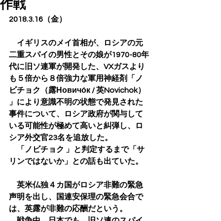
作戦
2018.3.16（金）
　イギリスのメイ首相が、ロシアの元
二重スパイの男性とその娘が1970-80年
代に旧ソ連軍が開発した、VXガスより
も５倍から８倍強力な軍用神経剤「ノ
ビチョク（露Новичо́к / 英Novichok） 
」により意識不明の状態で発見された
事件について、ロシア政府が関与して
いる可能性が極めて高いと糾弾し、ロ
シア外交官23名を追放した。
　「ノビチョク 」と判定するまで「サ
リンではないか」との話も出ていた。
　英米仏独４カ国がロシア非難の緊急
声明を出し、国連安保理の緊急会合で
は、英露が非難の応酬だという。
　戦争中、日本でも、旧ソ連のスパイ