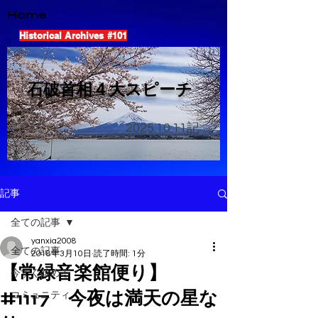
Home
Historical Archives #101
​石破首相４大スピーチ
2025.10.11
記
記事
全ての記事
yanxia2008
全ての記事
2018年3月10日
読了時間: 1分
【常緑音楽館便り】
今すぐ始める
#1117 今夜は満天の星な
コミュニティ