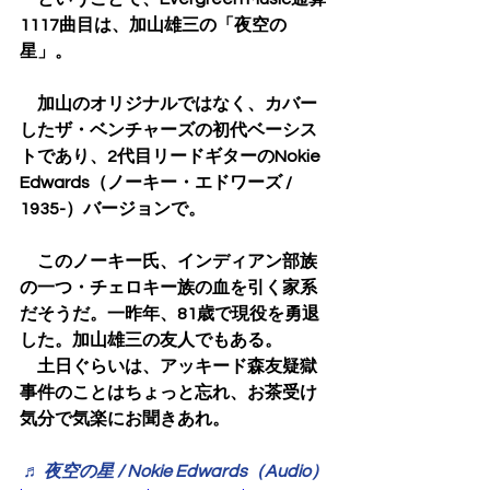
1117曲目は、加山雄三の「夜空の
星」。
　加山のオリジナルではなく、カバー
したザ・ベンチャーズの初代ベーシス
トであり、2代目リードギターのNokie 
Edwards（ノーキー・エドワーズ / 
1935-）バージョンで。
　このノーキー氏、インディアン部族
の一つ・チェロキー族の血を引く家系
だそうだ。一昨年、81歳で現役を勇退
した。加山雄三の友人でもある。
　土日ぐらいは、アッキード森友疑獄
事件のことはちょっと忘れ、お茶受け
気分で気楽にお聞きあれ。
♬ 夜空の星 / Nokie Edwards（Audio）