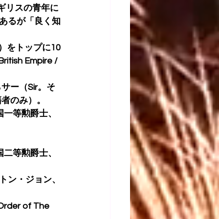
ギリスの青年に
あるが「良く知
r）をトップに10
 Empire / 
サー（Sir。そ
籍者のみ）。
大英帝国一等勲爵士、
英帝国二等勲爵士、
トン・ジョン、
r of The 