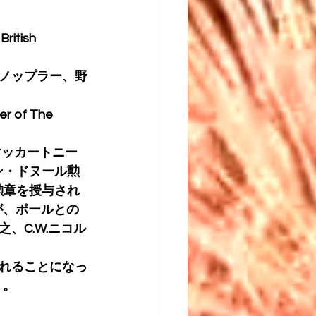
itish 
ノップラー、野
of The 
マッカートニー
オン・ドヌール勲
のKBE勲章を授与され
が、ポールとの
、C.W.ニコル
れることになっ
…）。