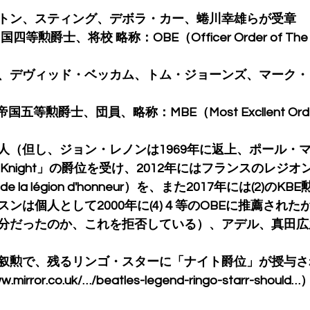
トン、スティング、デボラ・カー、蜷川幸雄らが受章
国四等勲爵士、将校 略称：OBE（Officer Order of The Br
、デヴィッド・ベッカム、トム・ジョーンズ、マーク・
帝国五等勲爵士、団員、略称：MBE（Most Excllent Order 
人（但し、ジョン・レノンは1969年に返上、ポール・
「Knight」の爵位を受け、2012年にはフランスのレジ
nal de la légion d'honneur）を、また2017年には(2)
ンは個人として2000年に(4)４等のOBEに推薦された
分だったのか、これを拒否している）、アデル、真田広之
叙勲で、残るリンゴ・スターに「ナイト爵位」が授与さ
irror.co.uk/…/beatles-legend-ringo-starr-should