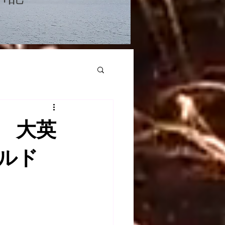
3 大英
ルド