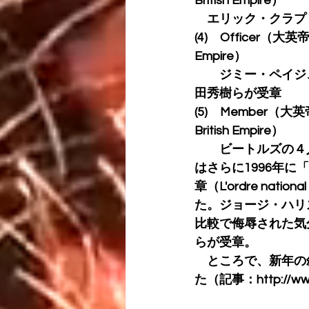
British Empire）
　エリック・クラプ
(4)　Officer（大英帝
Empire）
　　ジミー・ペイジ
田秀樹らが受章
(5)　Member（大英
British Empire）
　　ビートルズの４
はさらに1996年に
章（L'ordre natio
た。ジョージ・ハリス
比較で侮辱された気
らが受章。
　ところで、新年の
た（記事：http://www.m