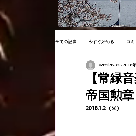
全ての記事
今すぐ始める
コミ
yanxia2008
2018
【常緑音楽
帝国勲章
2018.1.2（火）