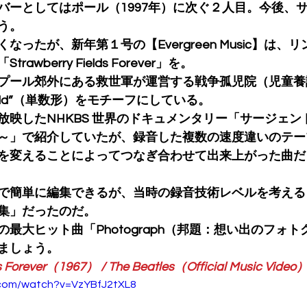
ーとしてはポール（1997年）に次ぐ２人目。今後、サー
う。
なったが、新年第１号の【Evergreen Music】は、
wberry Fields Forever」を。
プール郊外にある救世軍が運営する戦争孤児院（児童養
y Field”（単数形）をモチーフにしている。
放映したNHKBS 世界のドキュメンタリー「サージェン
～」で紹介していたが、録音した複数の速度違いのテー
を変えることによってつなぎ合わせて出来上がった曲だ
で簡単に編集できるが、当時の録音技術レベルを考える
集」だったのだ。
最大ヒット曲「Photograph（邦題：想い出のフォ
ましょう。
s Forever（1967） / The Beatles（Official Music Video
.com/watch?v=VzYBfJ2tXL8