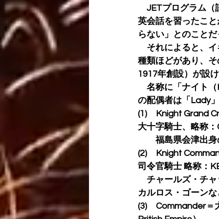
　JETプログラム
英会話を習ったこと
らない」とのことだ
　それによると、イギリ
種類ほどがあり、その１つに
1917年創設）が設
　名称に「ナイト（Kn
の配偶者は「Lady
(1)　Knight Gr
大十字騎士、略称：GBE（Gr
　　福島県会津出身
(2)　Knight C
司令官騎士 略称：KBE/DBE
　チャールズ・チャ
カルロス・ゴーンな
(3)　Commander