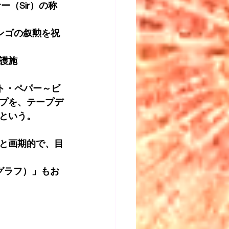
（Sir）の称
リンゴの叙勲を祝
護施
ト・ペパー～ビ
プを、テープデ
という。
と画期的で、目
トグラフ）」もお
）