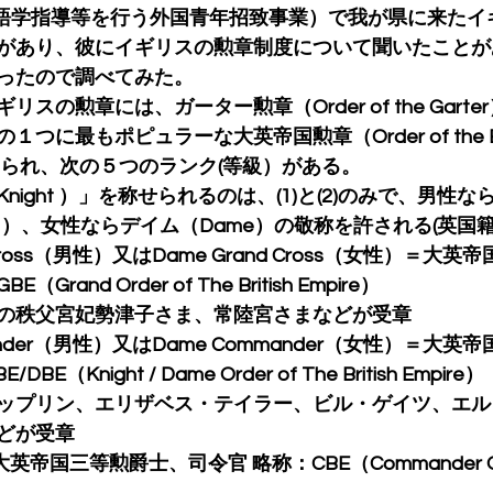
（語学指導等を行う外国青年招致事業）で我が県に来たイ
があり、彼にイギリスの勲章制度について聞いたことが
ったので調べてみた。
スの勲章には、ガーター勲章（Order of the Garte
最もポピュラーな大英帝国勲章（Order of the British
けられ、次の５つのランク(等級）がある。
ight ）」を称せられるのは、(1)と(2)のみで、男性なら
」）、女性ならデイム（Dame）の敬称を許される(英国
and Cross（男性）又はDame Grand Cross（女性）＝
and Order of The British Empire）
の秩父宮妃勢津子さま、常陸宮さまなどが受章
ommander（男性）又はDame Commander（女性）＝大
（Knight / Dame Order of The British Empire）
ップリン、エリザベス・テイラー、ビル・ゲイツ、エル
どが受章
＝大英帝国三等勲爵士、司令官 略称：CBE（Commander Orde