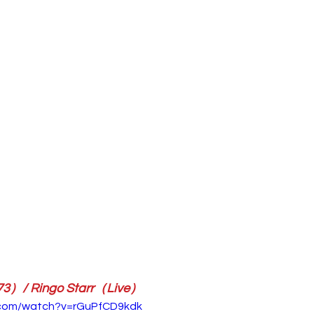
3）/ Ringo Starr（Live）
.com/watch?v=rGuPfCD9kdk