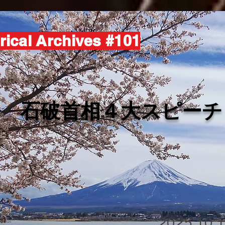
rical Archives #101
​石破首相４大スピーチ
2025.10.