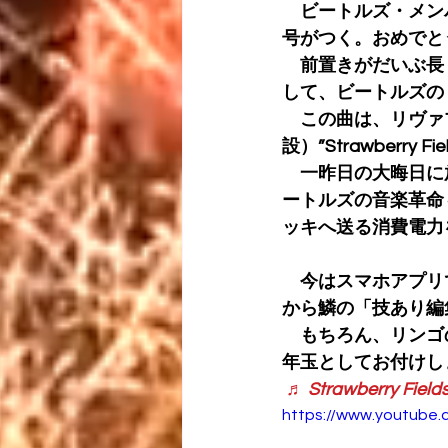
　ビートルズ・メンバ
号がつく。おめでと
　前置きがだいぶ長く
して、ビートルズの「Stra
　この曲は、リヴァ
設）”Strawberr
　一昨日の大晦日に
ートルズの音楽革命
ッキへ送る消費電力
　今はスマホアプリ
から鱗の「技あり編
　もちろん、リンゴの
年玉としてお付けし
♬ Strawberry Field
https://www.youtube