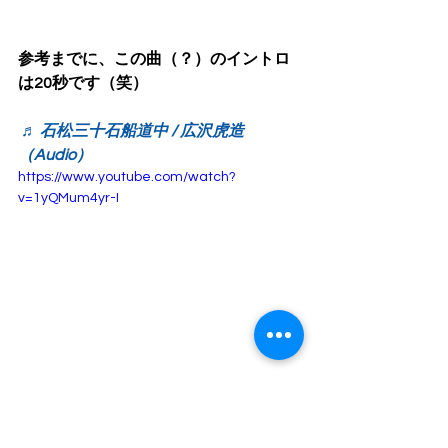
参考までに、この曲（？）のイントロ
は20秒です（笑）
♬ 石松三十石船道中 / 広沢虎造
（Audio）
https://www.youtube.com/watch?
v=1yQMum4yr-I