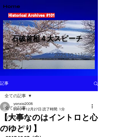
Home
Historical Archives #101
​石破首相４大スピーチ
2025.10.11
記
記事
全ての記事
yanxia2008
全ての記事
2017年12月27日
読了時間: 1分
【大事なのはイントロと心
今すぐ始める
のゆとり】
コミュニティ