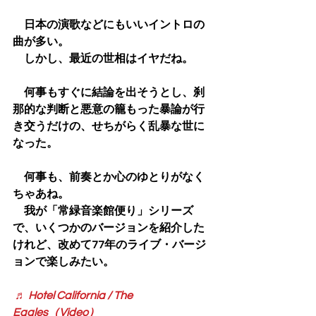
　日本の演歌などにもいいイントロの
曲が多い。
　しかし、最近の世相はイヤだね。
　何事もすぐに結論を出そうとし、刹
那的な判断と悪意の籠もった暴論が行
き交うだけの、せちがらく乱暴な世に
なった。
　何事も、前奏とか心のゆとりがなく
ちゃあね。
　我が「常緑音楽館便り」シリーズ
で、いくつかのバージョンを紹介した
けれど、改めて77年のライブ・バージ
ョンで楽しみたい。
♬ Hotel California / The 
Eagles（Video）