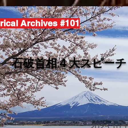
rical Archives #101
​石破首相４大スピーチ
2025.10.