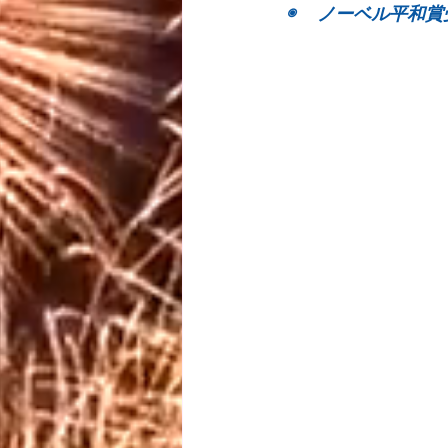
◉ 　ノーベル平和