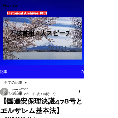
Home
Historical Archives #101
​石破首相４大スピーチ
2025.10.11
記
記事
全ての記事
yanxia2008
全ての記事
2017年12月10日
読了時間: 1分
【国連安保理決議478号と
今すぐ始める
エルサレム基本法】
コミュニティ