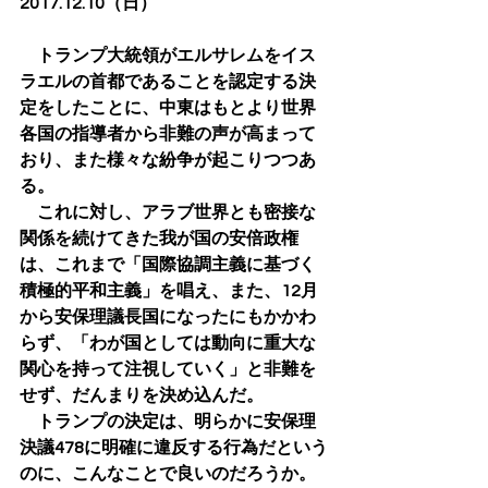
2017.12.10（日）
　トランプ大統領がエルサレムをイス
ラエルの首都であることを認定する決
定をしたことに、中東はもとより世界
各国の指導者から非難の声が高まって
おり、また様々な紛争が起こりつつあ
る。
　これに対し、アラブ世界とも密接な
関係を続けてきた我が国の安倍政権
は、これまで「国際協調主義に基づく
積極的平和主義」を唱え、また、12月
から安保理議長国になったにもかかわ
らず、「わが国としては動向に重大な
関心を持って注視していく」と非難を
せず、だんまりを決め込んだ。
　トランプの決定は、明らかに安保理
決議478に明確に違反する行為だという
のに、こんなことで良いのだろうか。