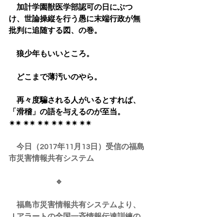
　加計学園獣医学部認可の日にぶつ
け、世論操縦を行う愚に末端行政が無
批判に追随する図、の巻。
　狼少年もいいところ。
　どこまで薄汚いのやら。
　再々度騙される人がいるとすれば、
「滑稽」の語を与えるのが至当。
✴︎✴︎ ✴︎✴︎ ✴︎✴︎ ✴︎✴︎ ✴︎✴︎ ✴︎✴︎
　今日（2017年11月13日）受信の福島
市災害情報共有システム
　　　　　　🔹
　福島市災害情報共有システムより、
Ｊアラートの全国一斉情報伝達訓練の