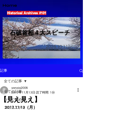
Home
Historical Archives #101
​石破首相４大スピーチ
2025.10.11
記
記事
全ての記事
yanxia2008
全ての記事
2017年11月13日
読了時間: 1分
【見え見え】
今すぐ始める
2017.11.13（月）
コミュニティ