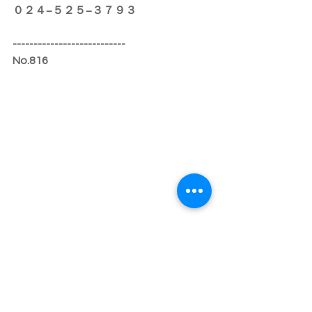
０２４−５２５−３７９３
---------------------------
No.816