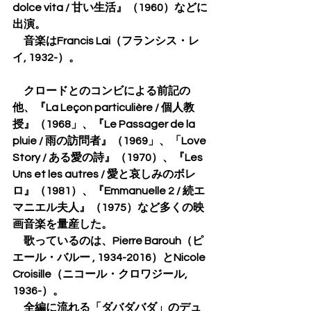
dolce vita / 甘い生活』（1960）などに
出演。
　音楽はFrancis Lai（フランシス・レ
イ, 1932-）。
　クロードとのコンビによる前記の
他、『La Leçon particulière / 個人教
授』（1968」、『Le Passager de la 
pluie / 雨の訪問者』（1969」、「Love 
Story / ある愛の詩』（1970）、『Les 
Uns et les autres / 愛と哀しみのボレ
ロ』（1981）、『Emmanuelle 2 / 続エ
マニエル夫人』（1975）など多くの映
画音楽を量産した。
　歌っているのは、Pierre Barouh（ピ
エール・バルー , 1934-2016）とNicole 
Croisille（ニコール・クロワジール, 
1936-）。
　全編に流れる「ダバダバダ」のデュ