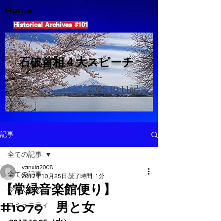
Home
Historical Archives #101
​石破首相４大スピーチ
2025.10.11
記
記事
全ての記事
yanxia2008
全ての記事
2017年10月25日
読了時間: 1分
【常緑音楽館便り】
今すぐ始める
#1079 男と女
コミュニティ