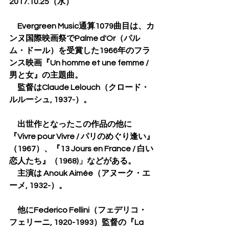
2017.10.25（水）
　Evergreen Music通算1079曲目は、カ
ンヌ国際映画祭でPalme d'Or（パル
ム・ドール）を受賞した1966年のフラ
ンス映画『Un homme et une femme / 
男と女』の主題曲。
　監督はClaude Lelouch（クロード・
ルルーシュ, 1937-）。
　出世作となったこの作品の他に
『Vivre pour Vivre / パリのめぐり逢い』
（1967）、『13 Jours en France / 白い
恋人たち』（1968)」などがある。
　主演は Anouk Aimée（アヌーク・エ
ーメ, 1932-）。
　他にFederico Fellini（フェデリコ・
フェリーニ, 1920-1993）監督の『La 