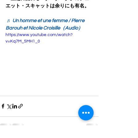
エット・スキャットは余りにも有名。
♬ Un homme et une femme / Pierre 
Barouh et Nicole Croisille（Audio）
https://www.youtube.com/watch?
v=Kq7M_5MH1_0