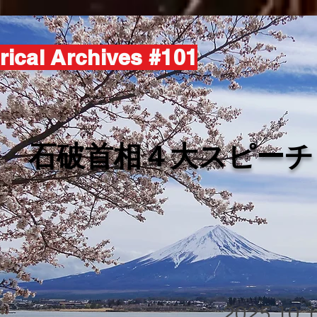
rical Archives #101
​石破首相４大スピーチ
2025.10.