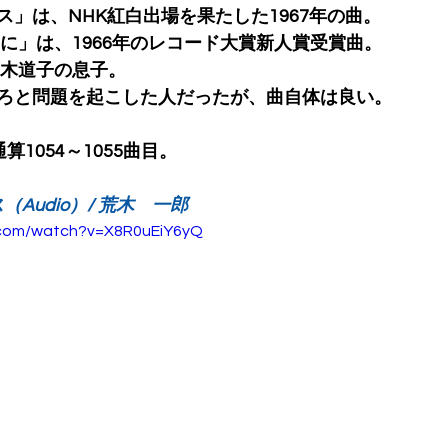
」は、NHK紅白出場を果たした1967年の曲。
に」は、1966年のレコード大賞新人賞受賞曲。
木道子の息子。
ろと問題を起こした人だったが、曲自体は良い。
ic通算1054～1055曲目。
Audio）/ 荒木　一郎
.com/watch?v=X8R0uEiY6yQ