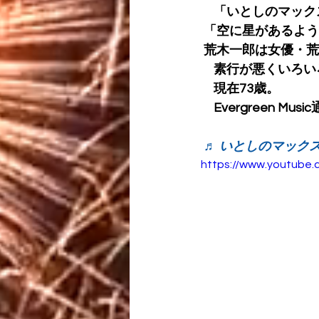
　「いとしのマックス
「空に星があるよう
荒木一郎は女優・荒
　素行が悪くいろい
　現在73歳。
　Evergreen Mus
♬ いとしのマックス（
https://www.youtube