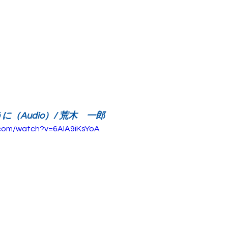
（Audio）/ 荒木　一郎
.com/watch?v=6AIA9iKsYoA