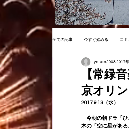
全ての記事
今すぐ始める
コミ
yanxia2008
2017
【常緑音
京オリン
2017.9.13（水）
　今朝の朝ドラ「ひ
木の「空に星がある