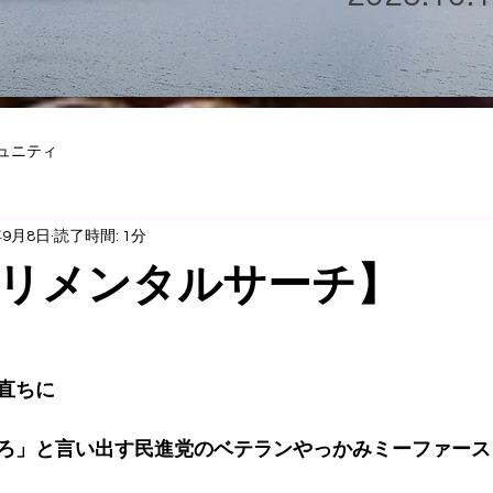
ュニティ
年9月8日
読了時間: 1分
リメンタルサーチ】
直ちに
ろ」と言い出す民進党のベテランやっかみミーファース