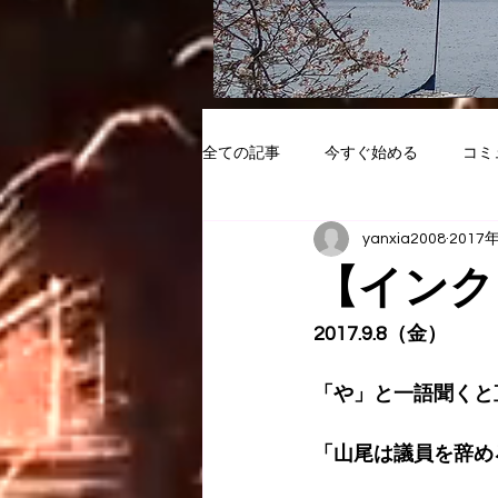
全ての記事
今すぐ始める
コミ
yanxia2008
2017
【インク
2017.9.8（金）
「や」と一語聞くと
「山尾は議員を辞め