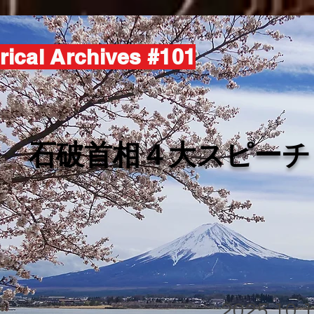
rical Archives #101
​石破首相４大スピーチ
2025.10.