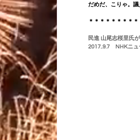
だめだ、こりゃ。議
＊＊＊＊＊＊＊＊＊
民進 山尾志桜里氏
2017..9.7　NHKニ