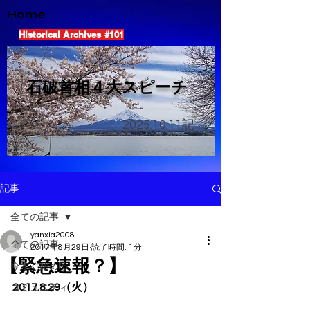
Home
Historical Archives #101
​石破首相４大スピーチ
2025.10.11
記
記事
全ての記事
yanxia2008
全ての記事
2017年8月29日
読了時間: 1分
【緊急速報？】
今すぐ始める
2017.8.29（火）
コミュニティ