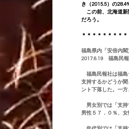
き（2015.5）の28
　この前、北海道新
だろう。
＊＊＊＊＊＊＊＊＊
福島県内「安倍内閣
2017.6.19　福島民報
　福島民報社は福島
支持するかどうか聞
ント下落した。一方
　男女別では「支持
男性５７．０％、女
　年代別では「支持