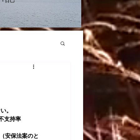
ない。
不支持率
（安保法案のと