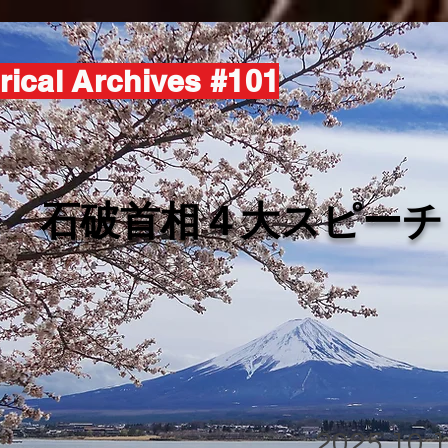
rical Archives #101
​石破首相４大スピーチ
2025.10.