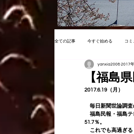
全ての記事
今すぐ始める
コミ
yanxia2008
2017
【福島県
2017.6.19（月）
　毎日新聞世論調査
　福島民報・福島テ
51.7％。
　これでも高過ぎる