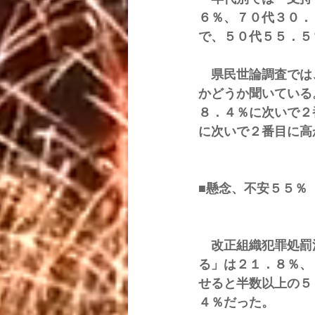
６％、７０代３０．
で、５０代５５．５
　県民世論調査では
かどうか聞いている
８．４％に次いで２
に次いで２番目に高
■懸念、不安５５％
　改正組織犯罪処罰
る」は２１．８％、
せると半数以上の５
４％だった。