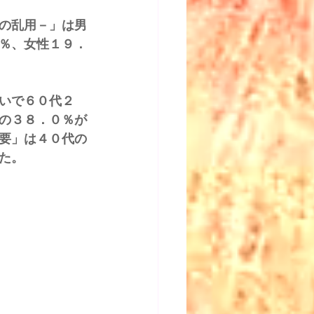
の乱用－」は男
％、女性１９．
いで６０代２
の３８．０％が
要」は４０代の
た。