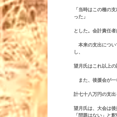
「当時はこの種の支
った」 
とした。会計責任者
　本来の支出につい
し、 
望月氏はこれ以上の
　また、後援会が一
計七十八万円の支出
望月氏は、大会は後
「問題はない」と釈