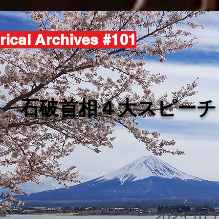
rical Archives #101
​石破首相４大スピーチ
2025.10.