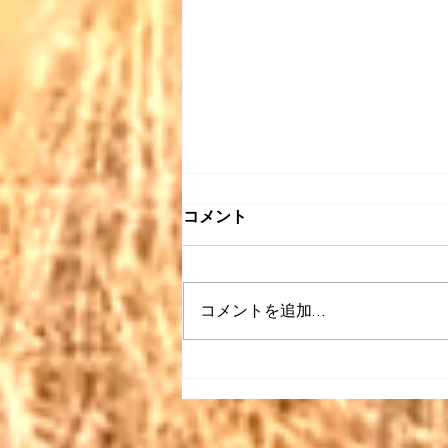
コメント
コメントを追加…
【昭和 listen】＃063〜どう
ぞこのまま