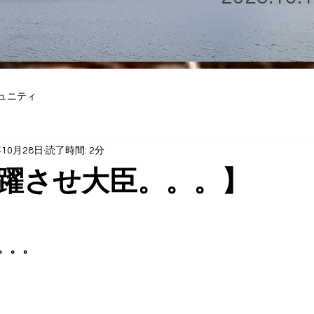
ュニティ
年10月28日
読了時間: 2分
躍させ大臣。。。】
。。。