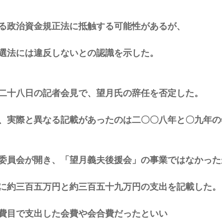
る政治資金規正法に抵触する可能性があるが、 
選法には違反しないとの認識を示した。 
二十八日の記者会見で、望月氏の辞任を否定した。 
、実際と異なる記載があったのは二〇〇八年と〇九年の
委員会が開き、「望月義夫後援会」の事業ではなかった
に約三百五万円と約三百五十九万円の支出を記載した。
費目で支出した会費や会合費だったといい 