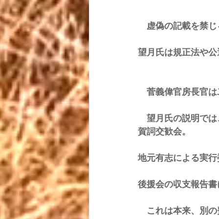
　虚偽の記載を禁じ
望月氏は規正法や公
　菅義偉官房長官は
　望月氏の説明では
賀詞交歓会。 
地元有志による実行
後援会の収支報告書
　これは本来、別の