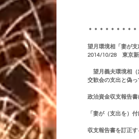
​＊＊＊＊＊＊＊＊
望月環境相「妻が支
2014/10/28　東京
　望月義夫環境相（
交歓会の支出と偽っ
政治資金収支報告書
「妻が（支出を）付
収支報告書を訂正す