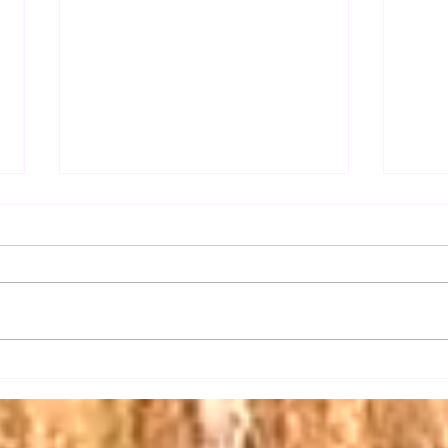
【日
【三権の長はいずれも内閣総
理大臣】