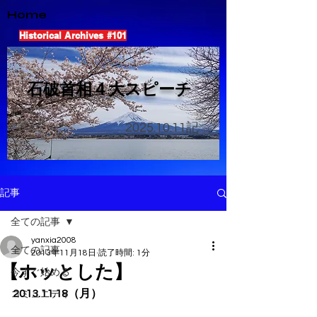
Home
Historical Archives #101
​石破首相４大スピーチ
2025.10.11
記
記事
全ての記事
yanxia2008
全ての記事
2013年11月18日
読了時間: 1分
【ホッとした】
今すぐ始める
2013.11.18（月）
コミュニティ