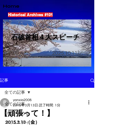
Home
Historical Archives #101
​石破首相４大スピーチ
2025.10.11
記
記事
全ての記事
yanxia2008
全ての記事
2015年3月13日
読了時間: 1分
【頑張って！】
今すぐ始める
2015.3.13（金）
コミュニティ