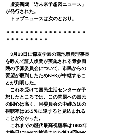
　虚妄新聞「近未来予想図ニュース」
が発行された。
　トップニュースは次のとおり。
＊＊＊＊＊＊＊＊＊＊＊＊＊＊＊＊＊
＊＊＊＊＊＊＊＊＊
　3月23日に森友学園の籠池泰典理事長
を呼んで証人喚問が実施される衆参両
院の予算委員会について、市民からの
要望が殺到したためNHKが中継するこ
とが判明した。
　これを受けて国民生活センターが予
想したところでは、この問題への国民
の関心は高く、同委員会の中継放送の
視聴率は85.5％に達すると見込まれる
ことが分かった。
　これまでの歴代最高視聴率は1963年
大晦日にNHKで放送された第14回NHK