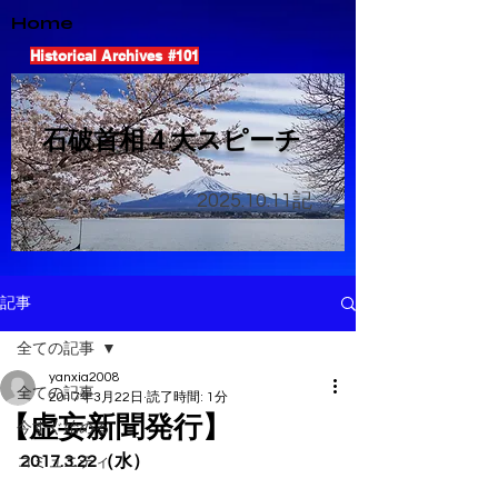
Home
Historical Archives #101
​石破首相４大スピーチ
2025.10.11
記
記事
全ての記事
yanxia2008
全ての記事
2017年3月22日
読了時間: 1分
【虚妄新聞発行】
今すぐ始める
2017.3.22（水）
コミュニティ