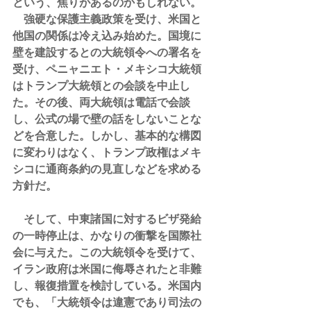
という、焦りがあるのかもしれない。
　強硬な保護主義政策を受け、米国と
他国の関係は冷え込み始めた。国境に
壁を建設するとの大統領令への署名を
受け、ペニャニエト・メキシコ大統領
はトランプ大統領との会談を中止し
た。その後、両大統領は電話で会談
し、公式の場で壁の話をしないことな
どを合意した。しかし、基本的な構図
に変わりはなく、トランプ政権はメキ
シコに通商条約の見直しなどを求める
方針だ。
　そして、中東諸国に対するビザ発給
の一時停止は、かなりの衝撃を国際社
会に与えた。この大統領令を受けて、
イラン政府は米国に侮辱されたと非難
し、報復措置を検討している。米国内
でも、「大統領令は違憲であり司法の