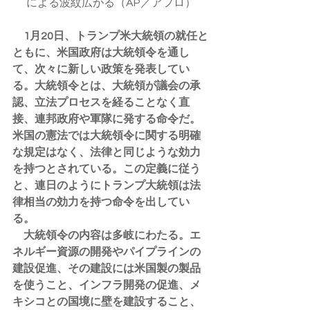
による波紋広がる（AP／アフロ）
　1月20日、トランプ米大統領の就任と
ともに、米国政府は大統領令を通し
て、次々に新しい政策を発表してい
る。大統領令とは、大統領が議会の承
認、立法プロセスを経ることなく直
接、連邦政府や軍隊に発する命令だ。
米国の憲法では大統領令に関する明確
な規定はなく、法律と同じような効力
を持つとされている。この定義に従う
と、連日のようにトランプ大統領は法
律相当の効力を持つ命令を出してい
る。
　大統領令の内容は多岐にわたる。エ
ネルギー資源の開発やパイプラインの
建設促進、その建設には米国製の製品
を使うこと、インフラ開発の促進、メ
キシコとの国境に壁を建設すること、