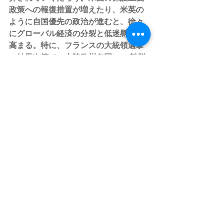
政策への報復措置が増えたり、米英の
ように自国優先の政治が進むと、徐々
にグローバル経済の分裂と低迷懸念が
高まる。特に、フランスの大統領選挙
の結果次第で、大陸欧州各国にEU離脱
と保護主義政策を求める世論が伝染す
る恐れがある。
　フランス大統領選挙のリスクは、ま
さかのル・ペン氏の当選だ。同氏は、
筋金入りの極右思想の持ち主であり、
フランスのネイティブな国民の利益を
重視し、EUからは離脱すべきと主張し
ている。ル・ペン氏は、特定陣営の支
持を受けない大統領候補であるマクロ
ン前経済相が英語で演説したことを
「フランス語を軽視している」と批判
するほどだ。
　直近の世論調査では、大統領選挙は