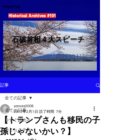
Home
Historical Archives #101
​石破首相４大スピーチ
2025.10.11
記
記事
全ての記事
yanxia2008
全ての記事
2017年2月1日
読了時間: 7分
【トランプさんも移民の子
今すぐ始める
孫じゃないかい？】
コミュニティ