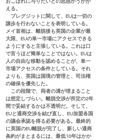
おこぼれに与りたいとの思惑がうかが
える。
　ブレグジットに関して、EUは一切の
譲歩を行わないことを表明している。
メイ首相は、離脱後も英国の企業が最
大限、EUの単一市場にアクセスできる
ようにすると主張している。これは口
で言うほど簡単なことではない。EUは
人の自由な移動を認めることが、単一
市場アクセスの条件としている。それ
よりも、英国は国境の管理と、司法権
の確保を優先した。
　この段階で、両者の溝が埋まること
は想定しづらい。離脱交渉が所定の2年
間で妥結するかは不透明だ。そして、
EUと通商交渉を結び直し、EU加盟各国
の議会承認を得る必要がある。最終的
に英国のEU離脱が完了し、新しい通商
条約がまとまるには、最低10年はかか