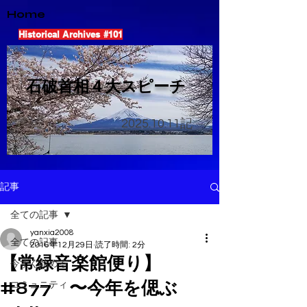
Home
Historical Archives #101
​石破首相４大スピーチ
2025.10.11
記
記事
全ての記事
yanxia2008
全ての記事
2016年12月29日
読了時間: 2分
【常緑音楽館便り】
今すぐ始める
#877 〜今年を偲ぶ
コミュニティ