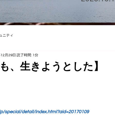
ュニティ
年12月29日
読了時間: 1分
も、生きようとした】
jp/special/detail/index.html?aid=20170109