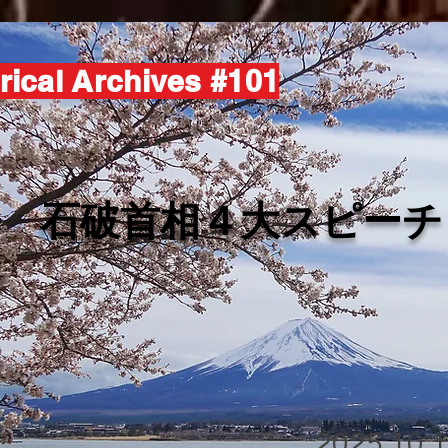
rical Archives #101
​石破首相４大スピーチ
2025.10.