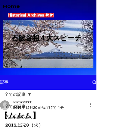
Home
Historical Archives #101
​石破首相４大スピーチ
2025.10.11
記
記事
全ての記事
yanxia2008
全ての記事
2016年12月20日
読了時間: 1分
【ムムム】
今すぐ始める
2016.12.20（火）
コミュニティ