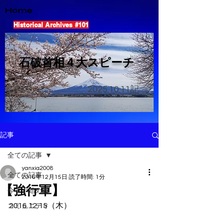
Home
Historical Archives #101
​石破首相４大スピーチ
2025.10.11
記
記事
全ての記事
yanxia2008
全ての記事
2016年12月15日
読了時間: 1分
【強行軍】
今すぐ始める
2016.12.15（木）
コミュニティ