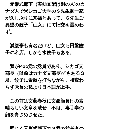
　元形式部下（実効支配は別の人)のカ
ナダ人で米シカゴ大学のＳ先生御一家
が久しぶりに来福とあって、Ｓ先生ご
要望の餃子「山女」にて旧交を温めわ
ず。
　満腹亭も有名だけど、山女も円盤餃
子の名店。しかも水餃子もある。
　我がMac党の党員であり、シカゴ支
部長（以前はカナダ支部長)でもあるＳ
君、餃子に舌鼓を打ちながら、相変わ
らず党首の私より日本語が上手。
　この前は文藝春秋に文豪顔負けの素
晴らしい文章を載せ、不肖、毒舌亭の
顔を青ざめさせた。
　同じく元形式部下でＳ君の前任者の