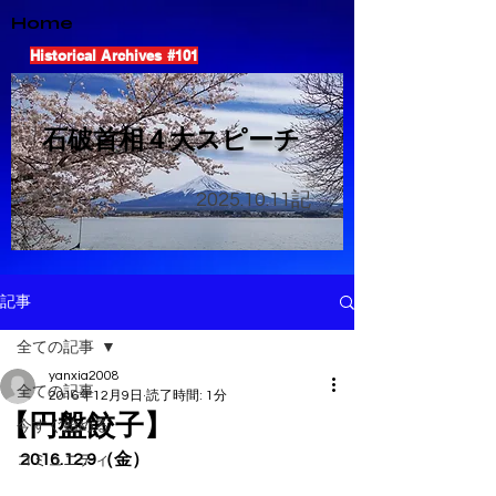
Home
Historical Archives #101
​石破首相４大スピーチ
2025.10.11
記
記事
全ての記事
yanxia2008
全ての記事
2016年12月9日
読了時間: 1分
【円盤餃子】
今すぐ始める
2016.12.9（金）
コミュニティ