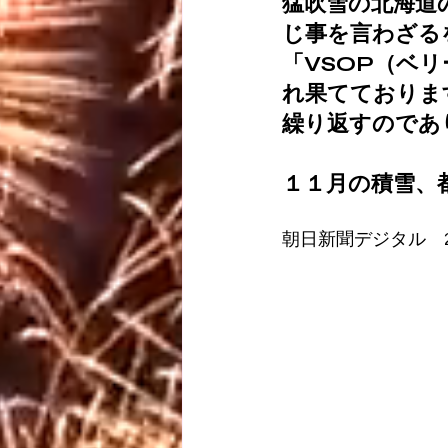
猛吹雪の北海道
じ事を言わざる
「VSOP（ベ
れ果てておりま
繰り返すのであ
１１月の積雪、
朝日新聞デジタル　20