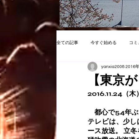
全ての記事
今すぐ始める
コミ
yanxia2008
2016
【東京が
2016.11.24（木
　都心で54年
テレビは、少し
ース放送。 立