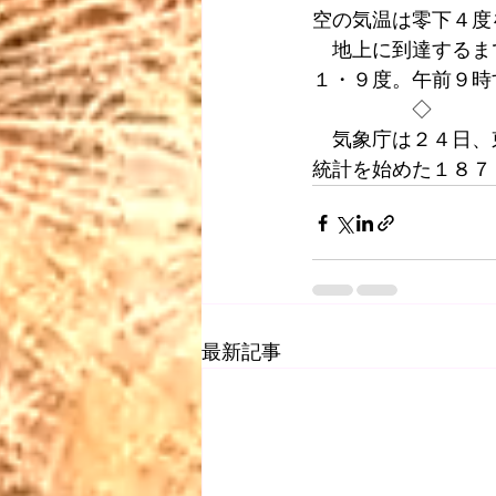
空の気温は零下４度
　地上に到達するま
１・９度。午前９時
　　　　　◇
　気象庁は２４日、
統計を始めた１８７
最新記事