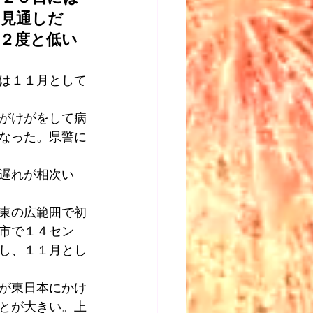
る見通しだ
２度と低い
は１１月として
がけがをして病
なった。県警に
遅れが相次い
東の広範囲で初
市で１４セン
し、１１月とし
が東日本にかけ
とが大きい。上