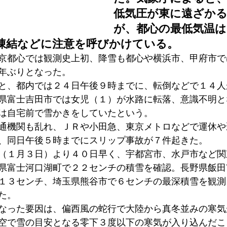
低気圧が東に遠ざか
が、都心の最低気温は
凍結などに注意を呼びかけている。
京都心では観測史上初、降雪も都心や横浜市、甲府市で
年ぶりとなった。
と、都内では２４日午後９時までに、転倒などで１４人
県富士吉田市では女児（１）が水路に転落、意識不明と
は自宅前で雪かきをしていたという。
通機関も乱れ、ＪＲや小田急、東京メトロなどで運休や
、同日午後５時までにスリップ事故が７件起きた。
（１月３日）より４０日早く、宇都宮市、水戸市など関
県富士河口湖町で２２センチの積雪を確認。長野県飯田
１３センチ、埼玉県熊谷市で６センチの最深積雪を観測
た。
なった要因は、偏西風の蛇行で大陸から真冬並みの寒気
空で雪の目安となる零下３度以下の寒気が入り込んだこ