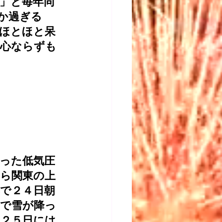
い」と毎年同
か過ぎる
、ほとほと呆
を心ならずも
った低気圧
ら関東の上
で２４日朝
囲で雪が降っ
、２５日には