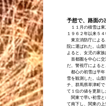
予想で、路面の
　１１月の積雪は東
１９６２年以来５４
　東京消防庁による
院に運ばれた。山梨
よると、女児の家族
　首都圏を中心に交
だ。警視庁によると
　都心の初雪は平年
雪を観測した。山梨
チ、群馬県草津町で
て１位の値を更新し
　関東で早い初雪と
て南下し、関東の上