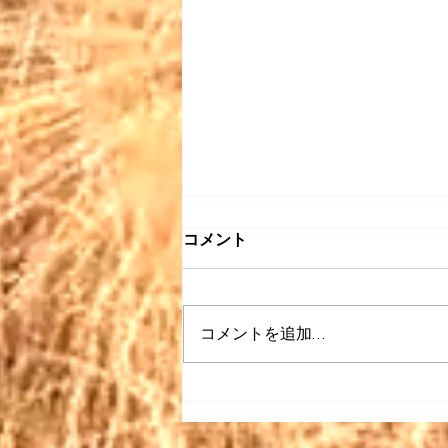
コメント
コメントを追加…
【昭和 listen】＃063〜どう
ぞこのまま