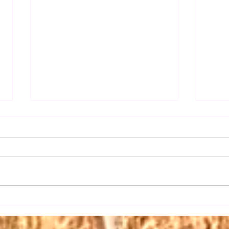
【日
【三権の長はいずれも内閣総
理大臣】