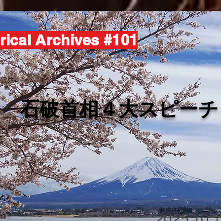
rical Archives #101
​石破首相４大スピーチ
2025.10.