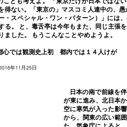
のことも考えよ。 「東京だけが日本ではな
を得ない。「東京の」マスコミ人連中の、愚
リー・スペシャル・ワン・パターン）」には
する。 と、毒舌亭は今年もまた、同じ主張
りました。 もうこんなことやめようよ。
都心では観測史上初　都内では１４人けが
16年11月25日
　日本の南で前線を伴
が東に進み、北日本か
空に寒気が入った影響
から、関東の広い範
た。気象庁によると