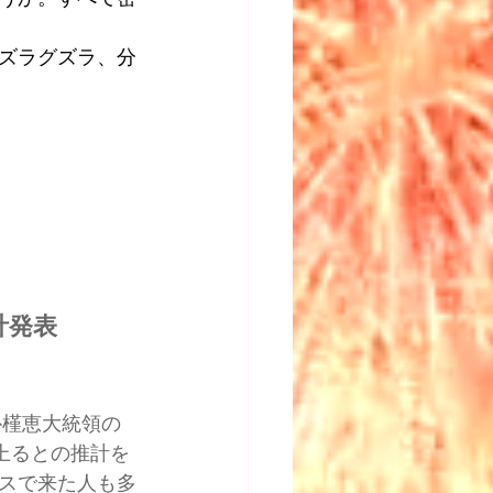
ズラグズラ、分
計発表
朴槿恵大統領の
上るとの推計を
スで来た人も多