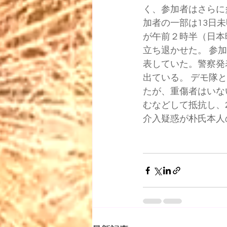
く、参加者はさらに
加者の一部は13日
が午前２時半（日本
立ち退かせた。 参
表していた。警察発
出ている。 デモ隊
たが、重傷者はいな
むなどして抵抗し、
介入疑惑が朴氏本人