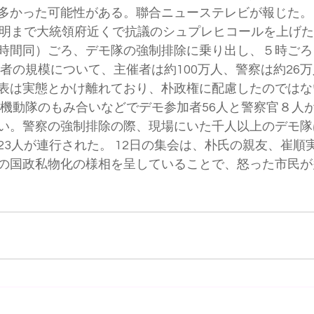
多かった可能性がある。聯合ニューステレビが報じた。
未明まで大統領府近くで抗議のシュプレヒコールを上げ
時間同）ごろ、デモ隊の強制排除に乗り出し、５時ごろ
加者の規模について、主催者は約100万人、警察は約26
表は実態とかけ離れており、朴政権に配慮したのではな
と機動隊のもみ合いなどでデモ参加者56人と警察官８人
い。警察の強制排除の際、現場にいた千人以上のデモ隊
23人が連行された。 12日の集会は、朴氏の親友、崔順
の国政私物化の様相を呈していることで、怒った市民が