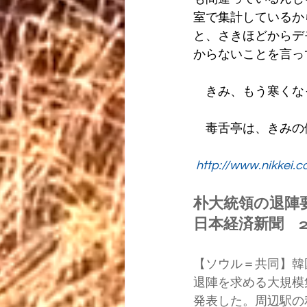
室で集計しているか
と、さきほどからデ
からないことを言っ
　きみ、もう寒くな
　毒舌亭は、きみの
http://www.nikkei
朴大統領の退陣
日本経済新聞　201
【ソウル＝共同】韓
退陣を求める大規模
発表した。周辺駅の