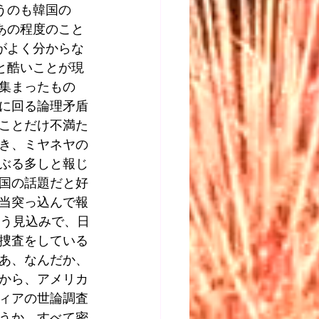
うのも韓国の
あの程度のこと
がよく分からな
と酷いことが現
集まったもの
に回る論理矛盾
ことだけ不満た
き、ミヤネヤの
こぶる多しと報じ
国の話題だと好
相当突っ込んで報
行う見込みで、日
捜査をしている
あ、なんだか、
から、アメリカ
ィアの世論調査
うか。すべて密