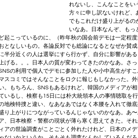
れないし、こんなことをい
方々に申し訳ないけれど、
でもこれだけ盛り上がるの
いなあ。日本なんぞ、もっ
ど起こっているのに、（昨年秋の国会前デモは一定程度
おとなしいもの。各論反対でも総論になるとなぜか賛成
に半分近くの人は選挙にすら行かず、自分に影響がある
上げる。。。日本人の質が変わってきたのかなあ。さっ
SNSの利用で個人でデモに参加した人や小中高生がす
マスコミではそんなことをロクに報じもしなかった。外
い。もちろん、SNSもあるけれど、韓国のメディアが
ているし、検察も15日には朴大統領本人の事情聴取を
の地検特捜と違い、なあなあではなく本腰を入れて徹底
盛り上がりにつながっているんじゃないのかなあ。あ〜
ア、日本検察・警察の現状が薄ら寒く思えてきた。それ
ィアの世論調査がことごとく外れたけれど、日本のメデ
ゃないかというか、そもそも調査なんかしているんだろ