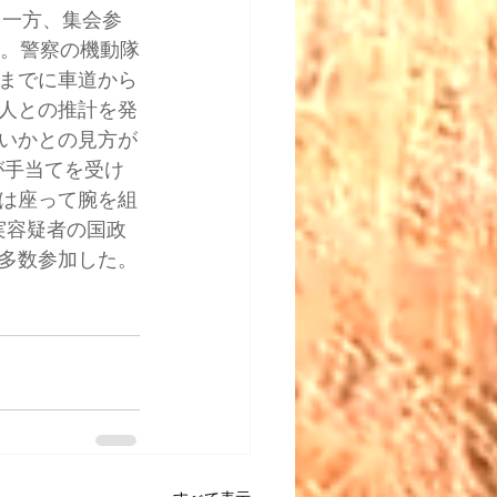
 一方、集会参
た。警察の機動隊
までに車道から
万人との推計を発
いかとの見方が
が手当てを受け
は座って腕を組
実容疑者の国政
多数参加した。