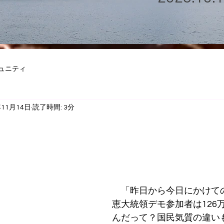
ュニティ
年11月14日
読了時間: 3分
　「昨日から今日にかけて
恵大統領デモ参加者は126
んだって？国民気質の違い