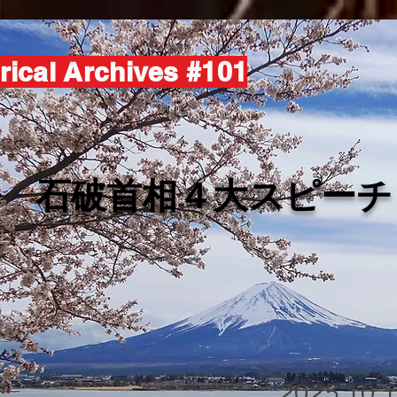
rical Archives #101
​石破首相４大スピーチ
2025.10.