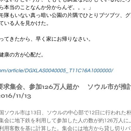
ら本当のことなんか分からんぞ。。。」
モ隊もいない真っ暗い公園の片隅でひとりブツブツ、グ
ている人を見かけた。
ってきたから、早く家にお帰りなさい。
健康の方が心配だ。
.com/article/DGXLAS0040005_T11C16A1000000/
要求集会、参加126万人超か 　ソウル市が推
6/11/13
国ソウル市は13日、ソウルの中心部で12日に行われた
集会に地下鉄を利用して参加した人の数が約126万人に
利用客数を基に計算した。集会には地方から貸し切りバ