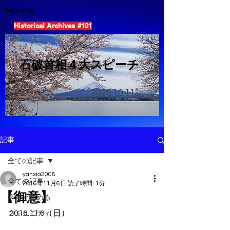
Home
Historical Archives #101
​石破首相４大スピーチ
2025.10.11
記
記事
全ての記事
yanxia2008
全ての記事
2016年11月6日
読了時間: 1分
【御意】
今すぐ始める
2016.11.6（日）
コミュニティ