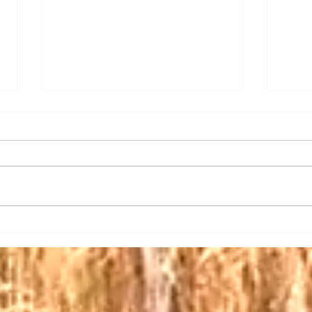
【日
【三権の長はいずれも内閣総
理大臣】