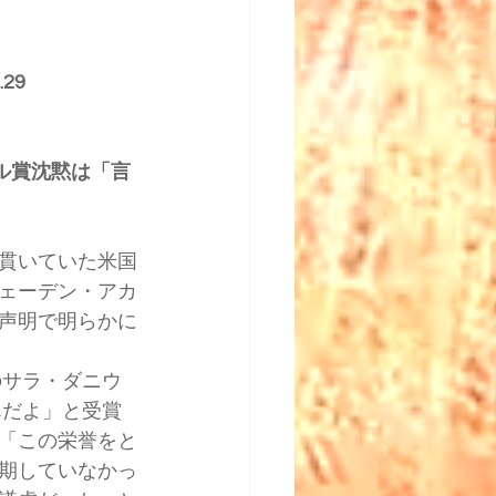
29
ル賞沈黙は「言
貫いていた米国
ェーデン・アカ
声明で明らかに
んだよ」と受賞
「この栄誉をと
期していなかっ