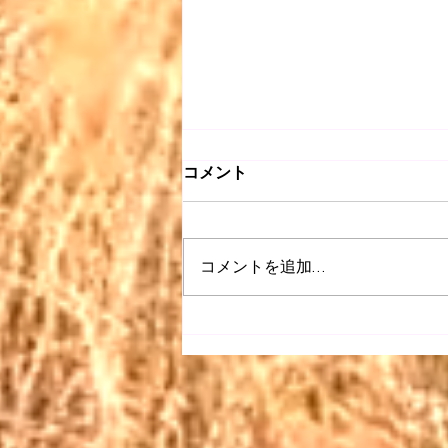
コメント
コメントを追加…
【昭和 listen】＃063〜どう
ぞこのまま