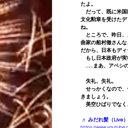
たよ。
　だって、既に米国
文化勲章を受けたデ
ね。
　ところで、昨日、
曲家の船村徹さんな
だから、日本もディ
　もし日本政府が実
　……まあ、アベシ
　失礼、失礼。
　せっかくなので、
きましょう。
　美空ひばりでなく
♬ みだれ髪（Live）
https://www.youtube