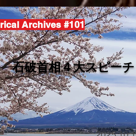
rical Archives #101
​石破首相４大スピーチ
2025.10.