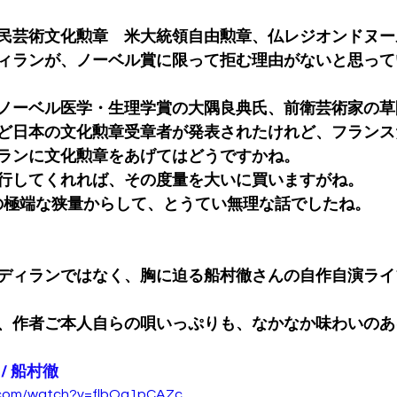
民芸術文化勲章　米大統領自由勲章、仏レジオンドヌー
ィランが、ノーベル賞に限って拒む理由がないと思って
ノーベル医学・生理学賞の大隅良典氏、前衛芸術家の草
ど日本の文化勲章受章者が発表されたけれど、フランス
ランに文化勲章をあげてはどうですかね。
行してくれれば、その度量を大いに買いますがね。
の極端な狭量からして、とうてい無理な話でしたね。
ディランではなく、胸に迫る船村徹さんの自作自演ライ
、作者ご本人自らの唄いっぷりも、なかなか味わいのあ
/ 船村徹
.com/watch?v=flbOa1pCAZc